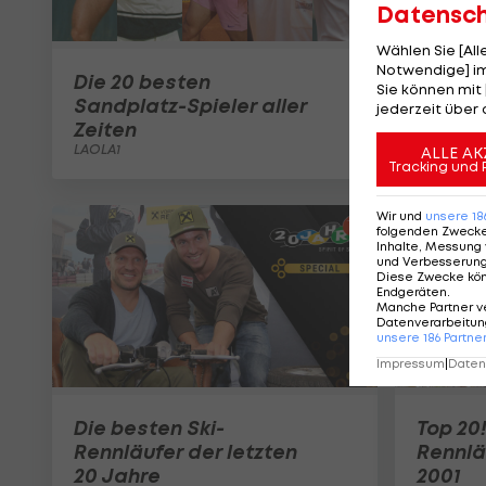
Datensc
Wählen Sie [Al
Notwendige] im
Die 20 besten
Sie können mit 
Sandplatz-Spieler aller
jederzeit über 
Zeiten
LAOLA1
ALLE AK
Tracking und 
Wir und
unsere
18
folgenden Zweck
Inhalte, Messung 
und Verbesserun
Diese Zwecke kö
Endgeräten
.
Manche Partner v
Datenverarbeitung
unsere
186
Partne
Impressum
|
Datens
Die besten Ski-
Top 20!
Rennläufer der letzten
Rennlä
20 Jahre
2001