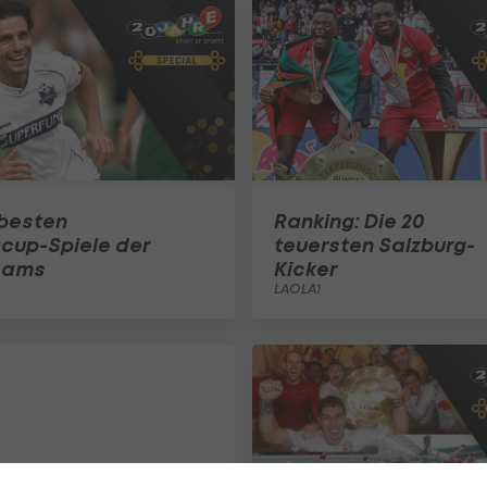
 besten
Ranking: Die 20
cup-Spiele der
teuersten Salzburg-
eams
Kicker
LAOLA1