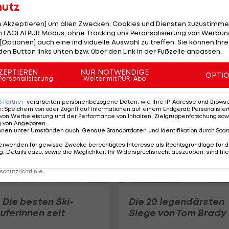
hutz
le Akzeptieren] um allen Zwecken, Cookies und Diensten zuzustimme
 LAOLA1 PUR Modus, ohne Tracking uns Peronsalisierung von Werbung
Top 20: Das sind RB
[Optionen] auch eine individuelle Auswahl zu treffen. Sie können Ihre
Salzburgs
den Button links unten bzw. über den Link in der Fußzeile anpassen.
Rekordspieler
LAOLA1
ZEPTIEREN
NUR NOTWENDIGE
OPTI
Personalisierung
Weiter mit PUR-Abo
6
Partner
verarbeiten personenbezogene Daten, wie Ihre IP-Adresse und Browser-
e
:
Speichern von oder Zugriff auf Informationen auf einem Endgerät; Personalisi
von Werbeleistung und der Performance von Inhalten, Zielgruppenforschung sow
g von Angeboten
.
nnen unter Umständen auch
:
Genaue Standortdaten und Identifikation durch Sca
erwenden für gewisse Zwecke berechtigtes Interesse als Rechtsgrundlage für d
. Details dazu, sowie die Möglichkeit Ihr Widerspruchsrecht auszuüben, sind hie
r
chutzrichtlinie
 Die besten Ski-
Die 20 legendärsten
uferinnen seit
Siege von Tom Brady