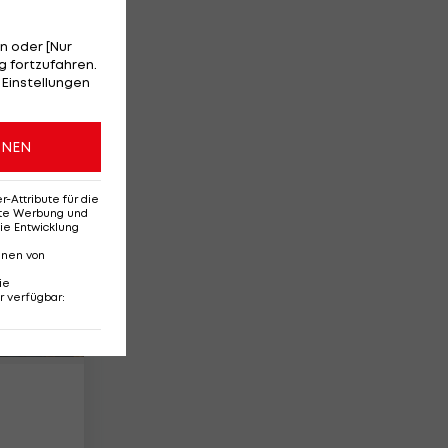
n oder [Nur
 fortzufahren.
 Einstellungen
ONEN
Attribute für die
erte Werbung und
ie Entwicklung
nnen von
ie
r verfügbar
: