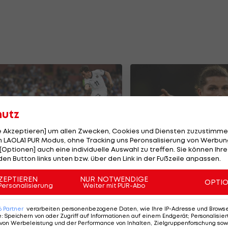
hutz
le Akzeptieren] um allen Zwecken, Cookies und Diensten zuzustimme
 LAOLA1 PUR Modus, ohne Tracking uns Peronsalisierung von Werbung
[Optionen] auch eine individuelle Auswahl zu treffen. Sie können Ihre
den Button links unten bzw. über den Link in der Fußzeile anpassen.
atchworn-Trikot von
Sabitzer "heiß" au
ichael Gregoritsch
Duell mit Ex-Klub
ZEPTIEREN
NUR NOTWENDIGE
OPTI
steigern
Personalisierung
Weiter mit PUR-Abo
rbände
Deutsche Bundesliga
1
6
Partner
verarbeiten personenbezogene Daten, wie Ihre IP-Adresse und Browser-
e
:
Speichern von oder Zugriff auf Informationen auf einem Endgerät; Personalisi
von Werbeleistung und der Performance von Inhalten, Zielgruppenforschung sow