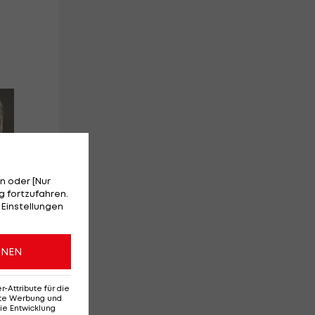
Nach acht Monaten:
Oh
ÖSV-Speed-Ass ist
ge
zurück auf Schnee
au
n oder [Nur
 fortzufahren.
 Einstellungen
f
ONEN
Ski Alpin
Bu
Attribute für die
erte Werbung und
ie Entwicklung