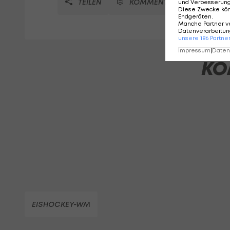
TEILEN
KOMMENTARE
und Verbesserun
Diese Zwecke kö
Endgeräten
.
Manche Partner v
Datenverarbeitung
unsere
186
Partne
Impressum
|
Datens
KO
EISHOCKEY-WM