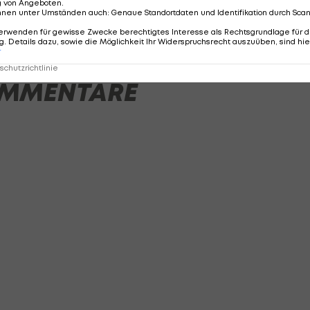
g von Angeboten
.
nnen unter Umständen auch
:
Genaue Standortdaten und Identifikation durch Sca
erwenden für gewisse Zwecke berechtigtes Interesse als Rechtsgrundlage für d
. Details dazu, sowie die Möglichkeit Ihr Widerspruchsrecht auszuüben, sind hie
r
chutzrichtlinie
MMENTARE