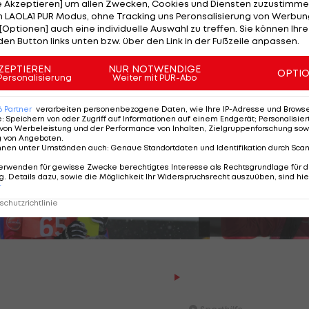
ünftbester Österreicher.
Daniel Tschofenig
wird knapp 
le Akzeptieren] um allen Zwecken, Cookies und Diensten zuzustimme
 LAOLA1 PUR Modus, ohne Tracking uns Peronsalisierung von Werbung
anuel Fettner auf Rang sieben ein weiterer ÖSV-Adler i
[Optionen] auch eine individuelle Auswahl zu treffen. Sie können Ihre
ls 25. noch ein paar Weltcuppunkte.
den Button links unten bzw. über den Link in der Fußzeile anpassen.
ZEPTIEREN
NUR NOTWENDIGE
OPTI
Personalisierung
Weiter mit PUR-Abo
ten Weltcupsiegen
6
Partner
verarbeiten personenbezogene Daten, wie Ihre IP-Adresse und Browser-
e
:
Speichern von oder Zugriff auf Informationen auf einem Endgerät; Personalisi
von Werbeleistung und der Performance von Inhalten, Zielgruppenforschung sow
g von Angeboten
.
nnen unter Umständen auch
:
Genaue Standortdaten und Identifikation durch Sca
SLIDESHOW
erwenden für gewisse Zwecke berechtigtes Interesse als Rechtsgrundlage für d
STARTEN
. Details dazu, sowie die Möglichkeit Ihr Widerspruchsrecht auszuüben, sind hie
r
21 Bilder
chutzrichtlinie
RAW - der Sporthilfe Pod
Episode 4 mit Eva Pinkeln