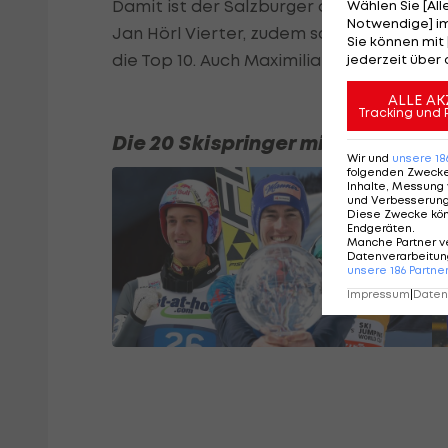
Damit ist der Salzburger diesmal "nur" f
Wählen Sie [Al
Notwendige] im
Jan Hörl Vierter, zudem schafft es mit M
Sie können mit 
die Top 10. Auch Maximilian Ortner holt a
jederzeit über 
ALLE AK
Tracking und 
Die 20 Skispringer mit den meis
Wir und
unsere
18
folgenden Zweck
Inhalte, Messung 
und Verbesserun
Diese Zwecke kö
Endgeräten
.
Manche Partner v
Datenverarbeitung
unsere
186
Partne
Impressum
|
Datens