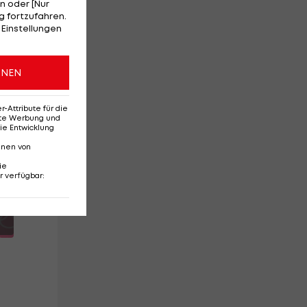
vor
n oder [Nur
 fortzufahren.
n
 Einstellungen
ONEN
Attribute für die
erte Werbung und
ie Entwicklung
nnen von
ie
r verfügbar
:
cast
ig