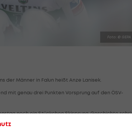
Foto: © GEPA
ns der Männer in Falun heißt Anze Lanisek.
nd mit genau drei Punkten Vorsprung auf den ÖSV-
ienstag noch ein Stückchen Skisprung-Geschichte schr
auf den neunten Rang zurück.
hutz