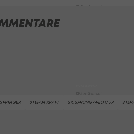
3er-Gondel
MMENTARE
3er-Gondel: Neue Skisprung
Regel: Eine Punktlandung?
3er-Gondel
3er-Gondel: Special zur
Vierschanzentournee
3er-Gondel
3er-Gondel: Ist Odermatt
heuer tatsächlich zu
schlagen?
3er-Gondel
ISPRINGER
STEFAN KRAFT
SKISPRUNG-WELTCUP
STEP