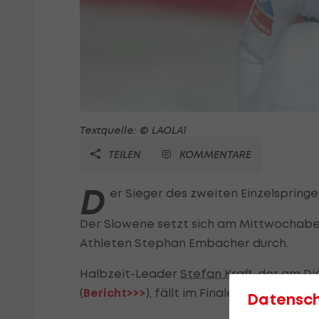
Textquelle: © LAOLA1
TEILEN
KOMMENTARE
D
er Sieger des zweiten Einzelspringe
Der Slowene setzt sich am Mittwochabe
Athleten Stephan Embacher durch.
Halbzeit-Leader
Stefan Kraft
, der am D
(
Bericht>>>
), fällt im Finale vom ersten 
Datensc