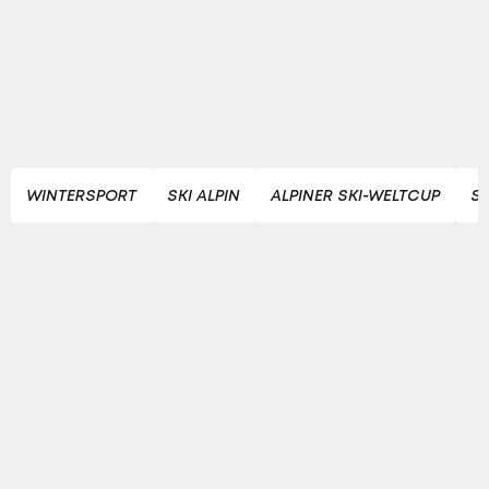
WINTERSPORT
SKI ALPIN
ALPINER SKI-WELTCUP
SK