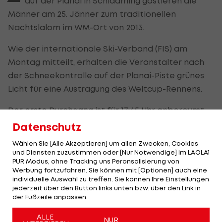
auf der Planai in Schladming gastieren die
Männer am 25. Jänner zum traditionellen
Nachtslalom im WM-Ort von 2013.
Wie der internationale Ski-Verband (FIS) am
Montag mitteilt, erhalten die Veranstalter nach
der Schneekontrolle auf der Planai-Piste grünes
Licht für eine Austragung des Weltcup-Rennens.
Der erste Durchgang ist für 17:45 Uhr anberaumt,
der Finallauf geht ab 20:45 Uhr über die Bühne -
Datenschutz
LIVE-Ticker
.
Wählen Sie [Alle Akzeptieren] um allen Zwecken, Cookies
und Diensten zuzustimmen oder [Nur Notwendige] im LAOLA1
Im Vorjahr konnte
Marco Schwarz
das Nightrace
PUR Modus, ohne Tracking uns Peronsalisierung von
Werbung fortzufahren. Sie können mit [Optionen] auch eine
vor dem französischen Duo Clement Noel und
individuelle Auswahl zu treffen. Sie können Ihre Einstellungen
Alexis Pinturault für sich entscheiden.
jederzeit über den Button links unten bzw. über den Link in
der Fußzeile anpassen.
Alle Sieger des Nightrace in Schladming >>>
ALLE
NUR