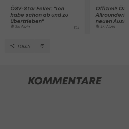
ÖSV-Star Feller: "Ich
Offiziell! ÖS
habe schon ab und zu
Allrounderin
übertrieben"
neuen Ausrü
Ski Alpin
Ski Alpin
4
TEILEN
KOMMENTARE