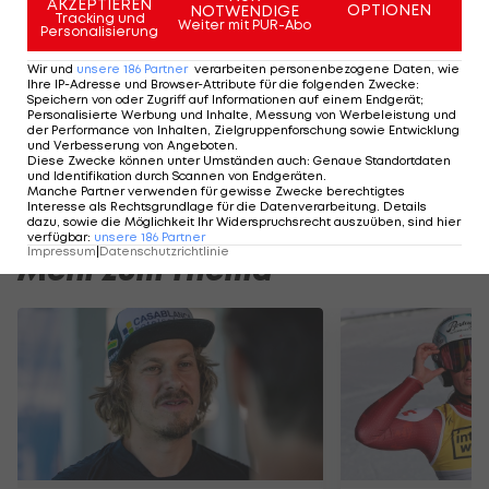
AKZEPTIEREN
OPTIONEN
Der Zeitplan und Fakten zum Nightrace >>>
NOTWENDIGE
Tracking und
Weiter mit PUR-Abo
Personalisierung
Wir und
unsere
186
Partner
verarbeiten personenbezogene Daten, wie
Highlights: Amstetten schießt Admira in
Highlights: Nach 
Ihre IP-Adresse und Browser-Attribute für die folgenden Zwecke
:
die Krise
Austria Salzburg s
Speichern von oder Zugriff auf Informationen auf einem Endgerät;
Personalisierte Werbung und Inhalte, Messung von Werbeleistung und
Fußball - ADMIRAL 2. Liga
Fußball - ADMIRAL 
der Performance von Inhalten, Zielgruppenforschung sowie Entwicklung
und Verbesserung von Angeboten
.
Diese Zwecke können unter Umständen auch
:
Genaue Standortdaten
und Identifikation durch Scannen von Endgeräten
.
Manche Partner verwenden für gewisse Zwecke berechtigtes
Interesse als Rechtsgrundlage für die Datenverarbeitung. Details
dazu, sowie die Möglichkeit Ihr Widerspruchsrecht auszuüben, sind hier
verfügbar
:
unsere
186
Partner
Impressum
|
Datenschutzrichtlinie
Mehr zum Thema