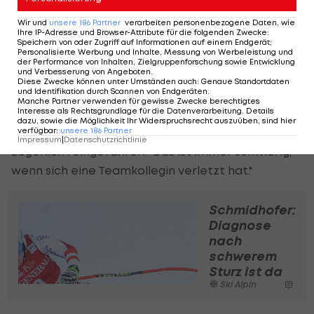
die Steirerin ist die Saison vorbei.
Wir und
unsere
186
Partner
verarbeiten personenbezogene Daten, wie
Ihre IP-Adresse und Browser-Attribute für die folgenden Zwecke
:
"Gestern bin ich noch sehr verhalten gefahren.
Speichern von oder Zugriff auf Informationen auf einem Endgerät;
Personalisierte Werbung und Inhalte, Messung von Werbeleistung und
Heute habe ich allen Mut zusammengenommen
der Performance von Inhalten, Zielgruppenforschung sowie Entwicklung
und Verbesserung von Angeboten
.
und probiert zu attackieren, ich hatte ein
Diese Zwecke können unter Umständen auch
:
Genaue Standortdaten
und Identifikation durch Scannen von Endgeräten
.
besseres Gefühl", sagt Siebenhofer im ORF-
Manche Partner verwenden für gewisse Zwecke berechtigtes
Interesse als Rechtsgrundlage für die Datenverarbeitung. Details
Interview. In die Passage, wo am Vortag gleich
dazu, sowie die Möglichkeit Ihr Widerspruchsrecht auszuüben, sind hier
fünf Läuferinnen gestürzt waren, sei sie etwas
verfügbar
:
unsere
186
Partner
Impressum
|
Datenschutzrichtlinie
zögerlich reingefahren. "Das ist immer schwierig,
wenn sich eine Teamkollegin verletzt hat."
Schmidhofer:
Diagnose
nach
schwerem
Sturz ist da
Ski Alpin