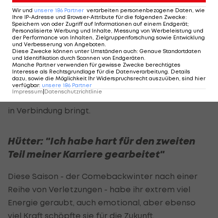
Diese Erinnerung kam zurück, nicht aber jene an
Wir und
unsere
186
Partner
verarbeiten personenbezogene Daten, wie
Ihre IP-Adresse und Browser-Attribute für die folgenden Zwecke
:
den Sturz, weshalb sie sich diesen angeschaut
Speichern von oder Zugriff auf Informationen auf einem Endgerät;
Personalisierte Werbung und Inhalte, Messung von Werbeleistung und
habe - auch um das Kopfkino zu beenden.
der Performance von Inhalten, Zielgruppenforschung sowie Entwicklung
und Verbesserung von Angeboten
.
Diese Zwecke können unter Umständen auch
:
Genaue Standortdaten
"Es war ein klarer Fahrfehler, so darf man nicht in
und Identifikation durch Scannen von Endgeräten
.
Manche Partner verwenden für gewisse Zwecke berechtigtes
die Kurve fahren, wenn danach ein Sprung ist." Der
Interesse als Rechtsgrundlage für die Datenverarbeitung. Details
dazu, sowie die Möglichkeit Ihr Widerspruchsrecht auszuüben, sind hier
Sturz sei damit für sie abgehakt, versicherte sie,
verfügbar
:
unsere
186
Partner
Impressum
|
Datenschutzrichtlinie
auch weil sie sich nicht mit der stürzenden Person
in Verbindung bringt.
Hütter: "Ich habe hart für den zweiten
Teil meiner Karriere gearbeitet"
Diese Saison - der Comebackwinter nach einer
Reihe von Verletzungen - habe ihr extrem viel
Energie geraubt, auch emotional, aber ebenso
viel Kraft schöpfte sie für die Zukunft.