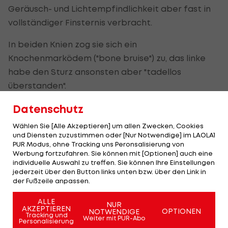
Geräusch- und Lichtempfindlichkeit aber fast in
vollständiger Finsternis verbracht.
In beiden Knien zog sie sich ein
Knochenmarködem ("bone bruise") zu, das linke
habe den Sturz ansonsten aber "tadellos
überstanden".
Rechts trägt sie zum Ruhigstellen eine Schiene,
Datenschutz
damit sich das Innenband wieder ans Gelenk
Wählen Sie [Alle Akzeptieren] um allen Zwecken, Cookies
anlegen kann, denn dieses habe sich gelöst. Das
und Diensten zuzustimmen oder [Nur Notwendige] im LAOLA1
PUR Modus, ohne Tracking uns Peronsalisierung von
Ganze hänge mit einer alten Verletzung
Werbung fortzufahren. Sie können mit [Optionen] auch eine
zusammen. "Da brauche ich nur die nächsten paar
individuelle Auswahl zu treffen. Sie können Ihre Einstellungen
jederzeit über den Button links unten bzw. über den Link in
Wochen Ruhe geben", erklärte Hütter.
der Fußzeile anpassen.
Nach dem Sturz, bei dem sie kurz auch bewusstlos
ALLE
NUR
AKZEPTIEREN
geworden war, habe sie fünfzehn Minuten nicht
OPTIONEN
NOTWENDIGE
Tracking und
Weiter mit PUR-Abo
Personalisierung
gewusst, wo sie sei, das habe ihr Angst gemacht.