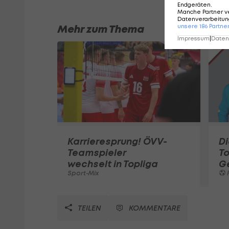
Endgeräten
.
Manche Partner v
Datenverarbeitung
unsere
186
Partne
Mehr zum Thema
Impressum
|
Datens
Karrieresprung! ÖVV-
Di
Teamspieler
T
wechselt in Topliga
G
Sport-Mix
F
TEILEN
KOMMENTARE