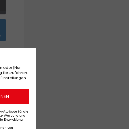
n oder [Nur
 fortzufahren.
it.
 Einstellungen
ONEN
Attribute für die
erte Werbung und
,
ie Entwicklung
nnen von