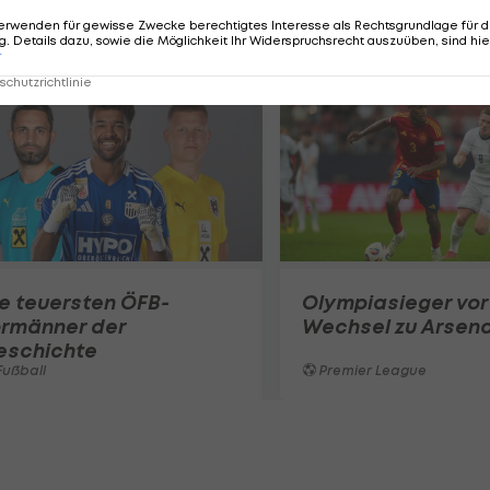
erwenden für gewisse Zwecke berechtigtes Interesse als Rechtsgrundlage für d
. Details dazu, sowie die Möglichkeit Ihr Widerspruchsrecht auszuüben, sind hie
r
chutzrichtlinie
e teuersten ÖFB-
Olympiasieger vor
ormänner der
Wechsel zu Arsena
eschichte
ußball
Premier League