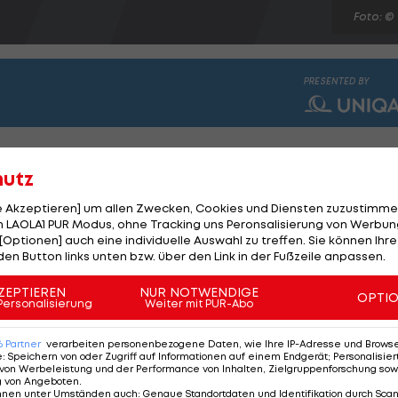
Foto: ©
PRESENTED BY
hutz
le Akzeptieren] um allen Zwecken, Cookies und Diensten zuzustimme
 LAOLA1 PUR Modus, ohne Tracking uns Peronsalisierung von Werbung
ie Abfahrt in Lake Louise (Samstag, 19:30 Uhr MEZ) Bestze
[Optionen] auch eine individuelle Auswahl zu treffen. Sie können Ihre
den Button links unten bzw. über den Link in der Fußzeile anpassen.
,13 Sekunden) und Max Franz (+0,23) knapp hinter sich.
ZEPTIEREN
NUR NOTWENDIGE
rter 0,50 Sek. Rückstand. Aksel Svindal (NOR/+0,56),
OPTI
Personalisierung
Weiter mit PUR-Abo
fünf.
6
Partner
verarbeiten personenbezogene Daten, wie Ihre IP-Adresse und Browser-
e
:
Speichern von oder Zugriff auf Informationen auf einem Endgerät; Personalisi
tzenfeld, u.a.: 21. Schweiger (+1,70), 24. Reichelt (+1,81)
von Werbeleistung und der Performance von Inhalten, Zielgruppenforschung sow
g von Angeboten
.
nnen unter Umständen auch
:
Genaue Standortdaten und Identifikation durch Sca