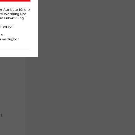
Attribute für die
erte Werbung und
ie Entwicklung
nnen von
ie
r verfügbar
:
rt