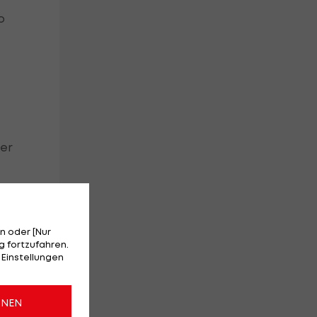
o
ber
n oder [Nur
z
 fortzufahren.
 Einstellungen
ONEN