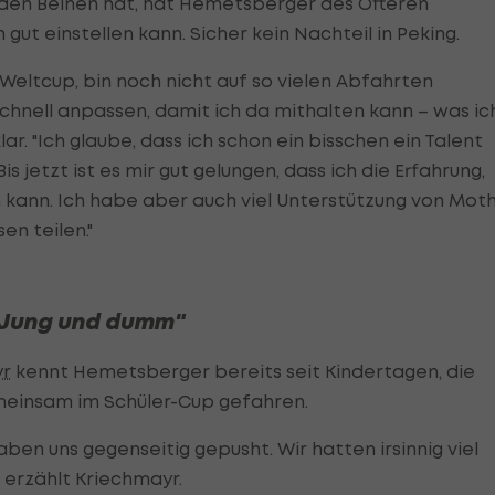
 den Beinen hat, hat Hemetsberger des Öfteren
gut einstellen kann. Sicher kein Nachteil in Peking.
 Weltcup, bin noch nicht auf so vielen Abfahrten
hnell anpassen, damit ich da mithalten kann – was ic
ar. "Ich glaube, dass ich schon ein bisschen ein Talent
s jetzt ist es mir gut gelungen, dass ich die Erfahrung,
kann. Ich habe aber auch viel Unterstützung von Moth
en teilen."
"Jung und dumm"
yr
kennt Hemetsberger bereits seit Kindertagen, die
meinsam im Schüler-Cup gefahren.
ben uns gegenseitig gepusht. Wir hatten irsinnig viel
, erzählt Kriechmayr.