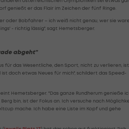
anderen österreichischen Olympioniken sei etwas ga
 genießt er das Flair im Zeichen der fünf Ringe.
er oder Bobfahrer – ich weiß nicht genau, wer sie war
ngs' - richtig lässig", sagt Hemetsberger.
rade abgeht"
 für das Wesentliche, den Sport, nicht zu verlieren, ist
l ist doch etwas Neues für mich", schildert das Speed-
, meint Hemetsberger. "Das ganze Rundherum genieße ic
Berg bin, ist der Fokus an. Ich versuche nach Möglichke
eltcup mache. Ich habe eine Liste im Kopf und gehe
 (
jeweils Platz 17
) hat das schon gut funktioniert. "Ich