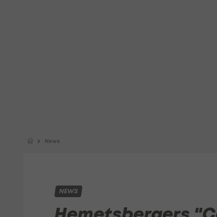
News
NEWS
Hemetsbergers "C