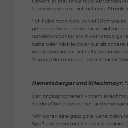
Obwohl er erst 18 Weltcup-Abfahrten in
bewiesen, dass er sich auf neue Strecken 
"Ich habe noch nicht so viel Erfahrung im
gefahren. Von dem her muss mich auch sc
natürlich möchte", stellt Hemetsberger kl
habe oder mich leichter tue als andere. Bi
die andere haben, schnell kompensieren 
Vinc und den anderen, die mit mir ihr Wiss
Hemetsberger und Kriechmayr: 
Den angesprochenen
Vincent Kriechma
beiden Oberösterreicher sind schon ge
"Wir waren eine ganz gute Generation, ha
Spaß und haben auch nicht nur trainiert"