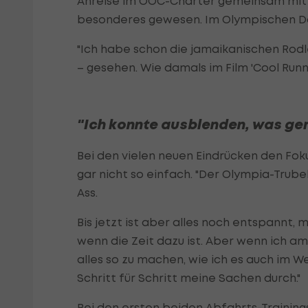
Anreise im OÖC-Charter gemeinsam mit 
besonderes gewesen. Im Olympischen Dorf
"Ich habe schon die jamaikanischen Rodl
– gesehen. Wie damals im Film 'Cool Runni
"Ich konnte ausblenden, was ge
Bei den vielen neuen Eindrücken den Fokus
gar nicht so einfach. "Der Olympia-Trube
Ass.
Bis jetzt ist aber alles noch entspannt
wenn die Zeit dazu ist. Aber wenn ich am 
alles so zu machen, wie ich es auch im W
Schritt für Schritt meine Sachen durch."
Bei den ersten beiden Abfahrts-Trainings