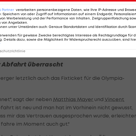
sten Tage mein Programm genauso durchzuziehen wie
6
Partner
verarbeiten personenbezogene Daten, wie Ihre IP-Adresse und Browser-
anzuschließen."
e
:
Speichern von oder Zugriff auf Informationen auf einem Endgerät; Personalisi
von Werbeleistung und der Performance von Inhalten, Zielgruppenforschung sow
g von Angeboten
.
tsberger
nnen unter Umständen auch
:
Genaue Standortdaten und Identifikation durch Sca
erwenden für gewisse Zwecke berechtigtes Interesse als Rechtsgrundlage für d
. Details dazu, sowie die Möglichkeit Ihr Widerspruchsrecht auszuüben, sind hie
r
chutzrichtlinie
r Abfahrt überrascht
ger letztlich auch das Fixticket für die Olympia-
hnet", sagt der neben
Matthias Mayer
und
Vincent
bfahrt ist neu und man hat im Vorhinein nicht gewusst,
Dass mir das Vertrauen ausgesprochen wurde, erleichte
ch fahre im Moment auch gut."