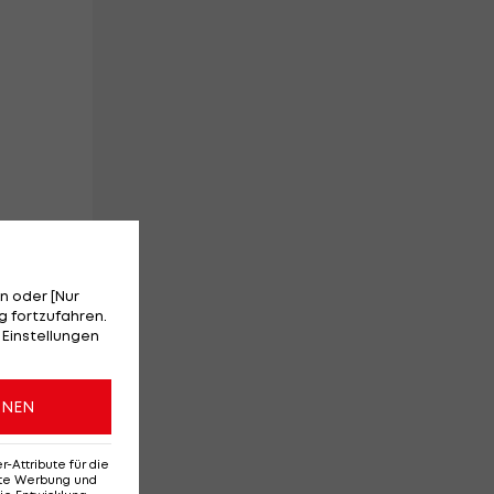
n oder [Nur
 fortzufahren.
an
 Einstellungen
ONEN
Attribute für die
erte Werbung und