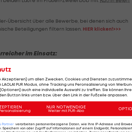
en beiden Läufe im Frauen-Zweierbob mit
Katrin Beierl
er-Übersicht über alle Bewerbe, bei denen sich auch
sche Beteiligungen filtern lassen.
HIER klicken!>>>
erreicher im Einsatz:
hutz
le Akzeptieren] um allen Zwecken, Cookies und Diensten zuzustimme
 LAOLA1 PUR Modus, ohne Tracking uns Peronsalisierung von Werbung
 (08:55 Uhr): Adam Kappacher,
Johannes Rohrweck
, Trist
[Optionen] auch eine individuelle Auswahl zu treffen. Sie können Ihre
den Button links unten bzw. über den Link in der Fußzeile anpassen.
ZEPTIEREN
NUR NOTWENDIGE
OPTI
Personalisierung
Weiter mit PUR-Abo
6
Partner
verarbeiten personenbezogene Daten, wie Ihre IP-Adresse und Browser-
e
:
Speichern von oder Zugriff auf Informationen auf einem Endgerät; Personalisi