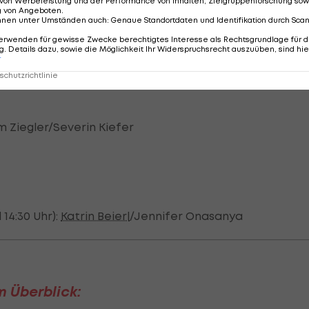
von Werbeleistung und der Performance von Inhalten, Zielgruppenforschung sow
isa Hauser, Katharina Innerhofer
g von Angeboten
.
nnen unter Umständen auch
:
Genaue Standortdaten und Identifikation durch Sca
on Eder, Felix Leitner
erwenden für gewisse Zwecke berechtigtes Interesse als Rechtsgrundlage für d
. Details dazu, sowie die Möglichkeit Ihr Widerspruchsrecht auszuüben, sind hie
r
chutzrichtlinie
m Ziegler/Severin Kiefer
 14:30 Uhr):
Katrin Beierl
/Jennifer Onasanya
 Überblick: