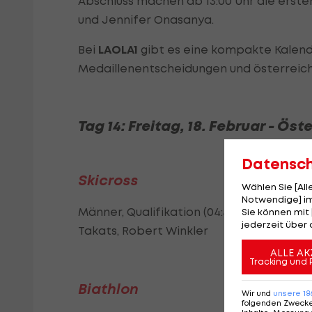
Abschluss machen ab 13:00 Uhr die erst
und Jennifer Onasanya.
Bei
LAOLA1
gibt es eine kompakte Kalend
Medaillenentscheidungen und österreichi
Tag 14: Freitag, 18. Februar - Öst
Datensc
Skicross
Wählen Sie [Al
Notwendige] im
Männer, Qualifikation (04:45 Uhr), Finale
Sie können mit 
jederzeit über 
Takats, Robert Winkler
ALLE AK
Tracking und 
Biathlon
Wir und
unsere
18
folgenden Zweck