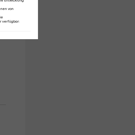
ie Entwicklung
nnen von
ie
r verfügbar
: