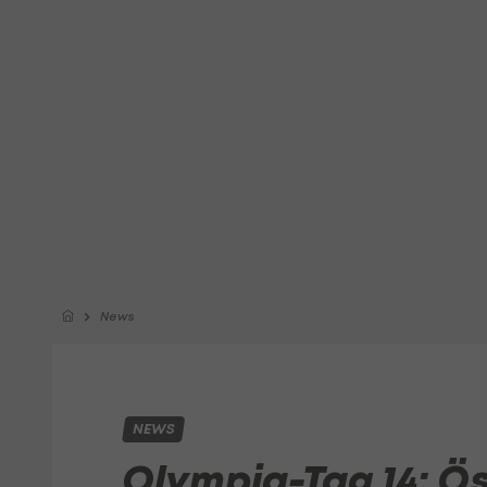
News
NEWS
Olympia-Tag 14: Ös