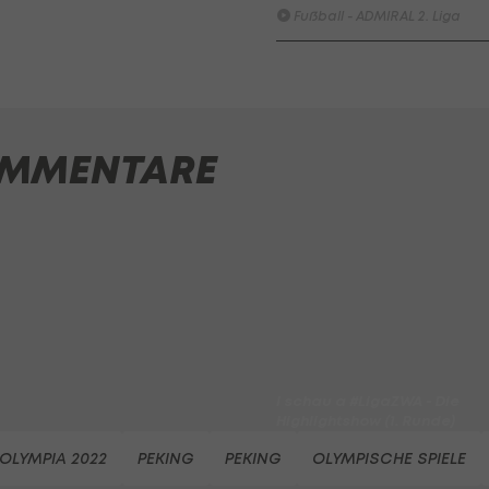
Fußball - ADMIRAL 2. Liga
ADMIRAL Hüttengaudi:
Alexander Joppich erzielt d
Tor der 1. Runde
Hüttengaudi
MMENTARE
Der legendäre Durchmarsch
des FC Wacker Tirol I
#Zwarakonferenz History
Zwarakonferenz
Am Stammtisch bei Andy
Ogris: Christopher Knett
Stammtisch
I schau a #LigaZWA - Die
Highlightshow (1. Runde)
I schau a LigaZWA
OLYMPIA 2022
PEKING
PEKING
OLYMPISCHE SPIELE