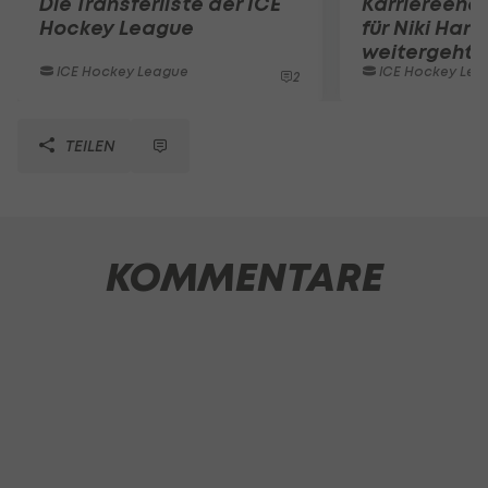
Die Transferliste der ICE
Karriereend
Hockey League
für Niki Hart
weitergeht
ICE Hockey League
ICE Hockey Lea
2
TEILEN
KOMMENTARE