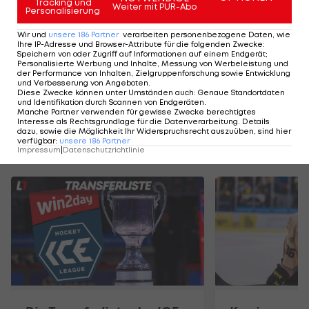
Medaillenspiegel der Olympischen Spiele>>>
Tracking und
Weiter mit PUR-Abo
Personalisierung
Wir und
unsere
186
Partner
verarbeiten personenbezogene Daten, wie
Der legendäre Durchmarsch des FC
Am Stammtisch bei
Ihre IP-Adresse und Browser-Attribute für die folgenden Zwecke
:
Speichern von oder Zugriff auf Informationen auf einem Endgerät;
Wacker Tirol I #Zwarakonferenz History
Christopher Knett
Personalisierte Werbung und Inhalte, Messung von Werbeleistung und
der Performance von Inhalten, Zielgruppenforschung sowie Entwicklung
Zwarakonferenz
Stammtisch
und Verbesserung von Angeboten
.
Diese Zwecke können unter Umständen auch
:
Genaue Standortdaten
und Identifikation durch Scannen von Endgeräten
.
Manche Partner verwenden für gewisse Zwecke berechtigtes
Interesse als Rechtsgrundlage für die Datenverarbeitung. Details
dazu, sowie die Möglichkeit Ihr Widerspruchsrecht auszuüben, sind hier
verfügbar
:
unsere
186
Partner
Mehr zum Thema
Impressum
|
Datenschutzrichtlinie