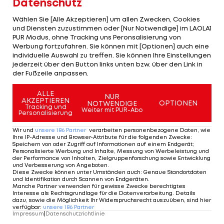
Datenschutz
lang trainiert worden war.
Wählen Sie [Alle Akzeptieren] um allen Zwecken, Cookies
"Bei meinen vielen Trainingsjahren ist es nicht so
und Diensten zuzustimmen oder [Nur Notwendige] im LAOLA1
PUR Modus, ohne Tracking uns Peronsalisierung von
dramatisch, dass ich öfter pausieren musste.
Werbung fortzufahren. Sie können mit [Optionen] auch eine
Vielleicht bin ich dann in der Saison frischer",
individuelle Auswahl zu treffen. Sie können Ihre Einstellungen
jederzeit über den Button links unten bzw. über den Link in
meint Gruber.
der Fußzeile anpassen.
Frischer Wind
ALLE
NUR
AKZEPTIEREN
OPTIONEN
NOTWENDIGE
Tracking und
Die gute Stimmung im Team von Cheftrainer
Weiter mit PUR-Abo
Personalisierung
Christoph Eugen
beruht auch auf der Arbeit mit
Wir und
unsere
186
Partner
verarbeiten personenbezogene Daten, wie
den zwei neuen Spartentrainern Christoph Bieler
Ihre IP-Adresse und Browser-Attribute für die folgenden Zwecke
:
Speichern von oder Zugriff auf Informationen auf einem Endgerät;
(Springen) und Jochen Strobl (
Langlauf
).
Personalisierte Werbung und Inhalte, Messung von Werbeleistung und
der Performance von Inhalten, Zielgruppenforschung sowie Entwicklung
und Verbesserung von Angeboten
.
"Das ist genau das, was wir uns gewünscht haben",
Diese Zwecke können unter Umständen auch
:
Genaue Standortdaten
und Identifikation durch Scannen von Endgeräten
.
versichert Gruber. "Wir haben heuer nochmals
Manche Partner verwenden für gewisse Zwecke berechtigtes
Interesse als Rechtsgrundlage für die Datenverarbeitung. Details
Fortschritte gemacht und ein Schäuferl zulegen
dazu, sowie die Möglichkeit Ihr Widerspruchsrecht auszuüben, sind hier
verfügbar
:
unsere
186
Partner
können."
Impressum
|
Datenschutzrichtlinie