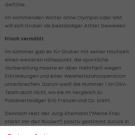
Gefühle.
Im kommenden Winter ohne Olympia oder WM
will sich Gruber als beständiger Athlet beweisen.
Frisch vermählt
Im Sommer gab es für Gruber mit seiner Hochzeit
einen weiteren Höhepunkt, die sportliche
Vorbereitung musste er aber mehrfach wegen
Erkrankungen und einer Weisheitszahnoperation
unterbrechen. Darum weiß die Nummer 1 im ÖSV-
Team auch nicht, wo sie im Vergleich zu
Pokalverteidiger Eric Frenzel und Co. steht.
Dennoch reist der Jung-Ehemann ("Meine Frau
stärkt mir den Rücken") positiv gestimmt zurück in
den Hohen Norden, wo zuletzt schon zehn Tage