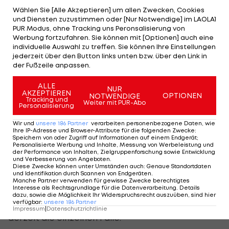
Maxim Vylegzhanin, hinter Legkov 2014 in Sotschi
Wählen Sie [Alle Akzeptieren] um allen Zwecken, Cookies
und Diensten zuzustimmen oder [Nur Notwendige] im LAOLA1
Olympiazweiter über 50 km, sowie Alexej
PUR Modus, ohne Tracking uns Peronsalisierung von
Petuchov zu den suspendierten Langläufern
Werbung fortzufahren. Sie können mit [Optionen] auch eine
individuelle Auswahl zu treffen. Sie können Ihre Einstellungen
gehören. Das sagte der Coach am Dienstag in
jederzeit über den Button links unten bzw. über den Link in
einem Interview der russischen
der Fußzeile anpassen.
Nachrichtenagentur TASS.
ALLE
NUR
AKZEPTIEREN
OPTIONEN
NOTWENDIGE
Tracking und
Weiter mit PUR-Abo
Personalisierung
Gold über 50km
Wir und
unsere
186
Partner
verarbeiten personenbezogene Daten, wie
Ihre IP-Adresse und Browser-Attribute für die folgenden Zwecke
:
Auslöser ist der jüngste Bericht des
Speichern von oder Zugriff auf Informationen auf einem Endgerät;
Personalisierte Werbung und Inhalte, Messung von Werbeleistung und
Sonderermittlers Richard McLaren für die Welt-
der Performance von Inhalten, Zielgruppenforschung sowie Entwicklung
und Verbesserung von Angeboten
.
Anti-Doping-Agentur (WADA), der die Namen von
Diese Zwecke können unter Umständen auch
:
Genaue Standortdaten
und Identifikation durch Scannen von Endgeräten
.
etwa 1.000 russischen Sportlern enthält. Sie sollen
Manche Partner verwenden für gewisse Zwecke berechtigtes
Interesse als Rechtsgrundlage für die Datenverarbeitung. Details
in Manipulationen von Dopingproben verwickelt
dazu, sowie die Möglichkeit Ihr Widerspruchsrecht auszuüben, sind hier
verfügbar
:
unsere
186
Partner
sein. Die internationalen Fachverbände prüfen
Impressum
|
Datenschutzrichtlinie
derzeit die einzelnen Fälle.