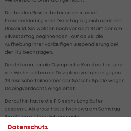
Die beiden Russen beteuerten in einer
Presseerklärung vom Dienstag zugleich aber ihre
Unschuld. Sie wollten noch vor dem Start der am
Silvestertag beginnenden Tour de Ski die
Aufhebung ihrer vorläufigen Suspendierung bei
der FIS beantragen.
Das Internationale Olympische Komitee hat kurz
vor Weihnachten ein Disziplinarverfahren gegen
28 russische Teilnehmer der Sotschi-Spiele wegen
Dopingverdachts eingeleitet.
Daraufhin hatte die FIS sechs Langläufer
gesperrt. Als erste hatte Iwanowa am Samstag
ihre Sperre öffentlich gemacht.
Datenschutz
Laut Trainer Oleg Perewozschikow sollen auch