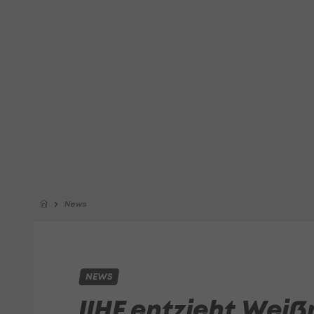
News
NEWS
IIHF entzieht Weiß