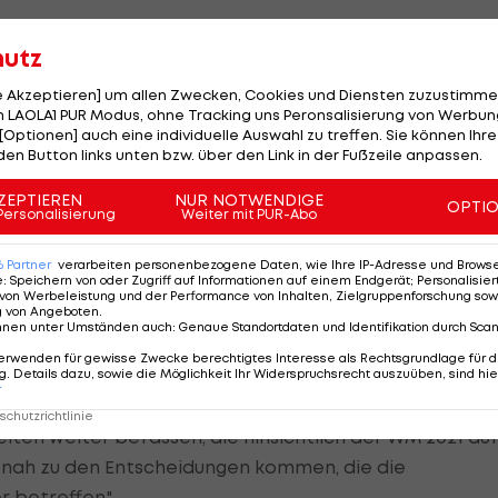
hutz
le Akzeptieren] um allen Zwecken, Cookies und Diensten zuzustimme
ogisch"
 LAOLA1 PUR Modus, ohne Tracking uns Peronsalisierung von Werbung
[Optionen] auch eine individuelle Auswahl zu treffen. Sie können Ihre
den Button links unten bzw. über den Link in der Fußzeile anpassen.
ßrussische Bürgerrechtlerin Swetlana Tichanowskaja di
al. "Das ist ein Sieg, weil es Lukaschenko nicht gelung
ZEPTIEREN
NUR NOTWENDIGE
OPTI
Personalisierung
Weiter mit PUR-Abo
 alles unter Kontrolle."
6
Partner
verarbeiten personenbezogene Daten, wie Ihre IP-Adresse und Browser-
ohlüberlegt, konsequent und logisch. Ausrichter Belaru
e
:
Speichern von oder Zugriff auf Informationen auf einem Endgerät; Personalisi
von Werbeleistung und der Performance von Inhalten, Zielgruppenforschung sow
ren, die notwendig sind, um in diesem Jahr ein würdige
g von Angeboten
.
 sagte Deutschlands Eishockeyverbandschef Reindl, de
nnen unter Umständen auch
:
Genaue Standortdaten und Identifikation durch Sca
erwenden für gewisse Zwecke berechtigtes Interesse als Rechtsgrundlage für d
. Details dazu, sowie die Möglichkeit Ihr Widerspruchsrecht auszuüben, sind hie
r
hr sensiblen Lage ohne Alternative gewesen. Wir werden
chutzrichtlinie
iten weiter befassen, die hinsichtlich der WM 2021 au
itnah zu den Entscheidungen kommen, die die
r betreffen."