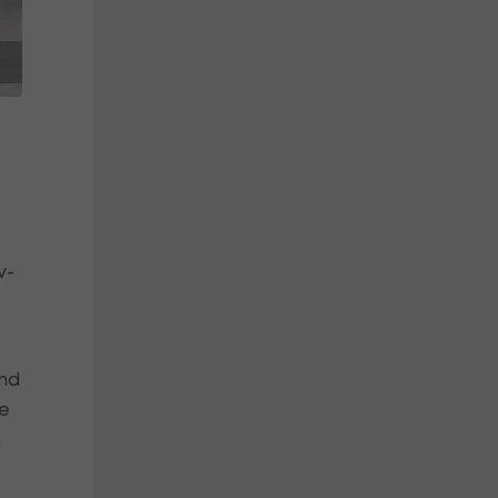
v-
and
ie
n