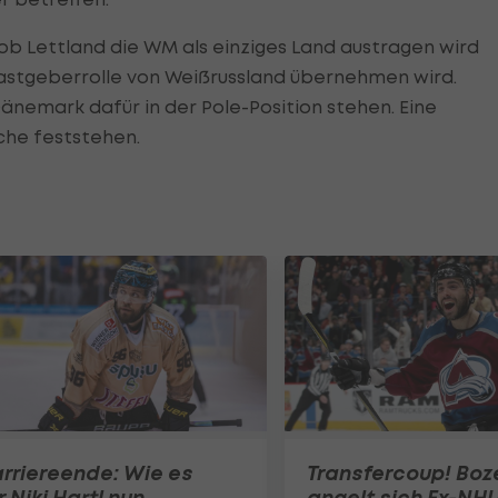
 ob Lettland die WM als einziges Land austragen wird
astgeberrolle von Weißrussland übernehmen wird.
änemark dafür in der Pole-Position stehen. Eine
che feststehen.
rriereende: Wie es
Transfercoup! Boz
r Niki Hartl nun
angelt sich Ex-NHL