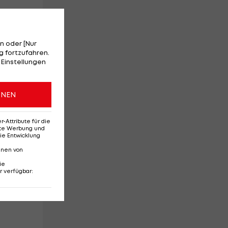
n oder [Nur
 fortzufahren.
 Einstellungen
e
en
ONEN
Attribute für die
s
erte Werbung und
ie Entwicklung
r
r
nnen von
ie
r verfügbar
:
f