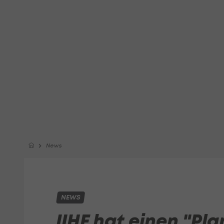
News
NEWS
IIHF hat einen "Pla