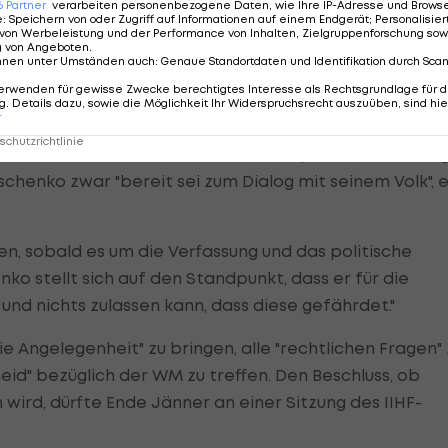
6
Partner
verarbeiten personenbezogene Daten, wie Ihre IP-Adresse und Browser-
e
:
Speichern von oder Zugriff auf Informationen auf einem Endgerät; Personalisi
von Werbeleistung und der Performance von Inhalten, Zielgruppenforschung sow
g von Angeboten
.
nnen unter Umständen auch
:
Genaue Standortdaten und Identifikation durch Sca
der Dänemark?
erwenden für gewisse Zwecke berechtigtes Interesse als Rechtsgrundlage für d
. Details dazu, sowie die Möglichkeit Ihr Widerspruchsrecht auszuüben, sind hie
r
urnier als Anlass der Versöhnung durchzuführen, an de
chutzrichtlinie
osition zustande kommt". Bei dem Gespräch am Monta
schenko zwar "bereit sei zum Dialog mit seinem Volk", e
en, sobald es um die Verfassung und das politische
ko stellt sich auf den Standpunkt, dass er für die
 und nichts zulassen kann, dass diese gefährdet."
ie Angelegenheit" zu bringen, alle "rechtlichen Fragen" 
eid" bezüglich der WM zu treffen. Den Beschluss, ob
ird, dürfte Ende Jänner an einer Sitzung des IIHF-