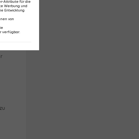
Attribute für die
erte Werbung und
ie Entwicklung
nnen von
ie
r verfügbar
:
m
g
r
zu