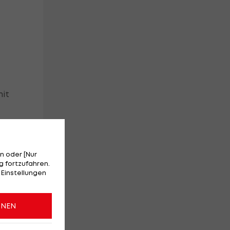
mit
n oder [Nur
 fortzufahren.
 Einstellungen
o
ONEN