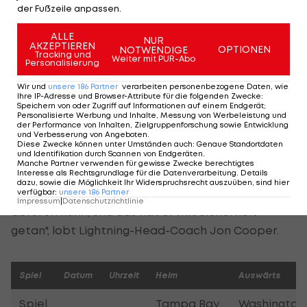
zu denken. "Das ist ziemlich bizarr. Wir müssen
der Fußzeile anpassen.
einen Weg finden, um zu Hause ein Spiel für uns zu
ALLE
NUR
entscheiden", meint Superstar Stamkos.
AKZEPTIEREN
OPTIONEN
NOTWENDIGE
Tracking und
Weiter mit PUR-Abo
Personalisierung
Nach Spiel 4 darf sich Tampa Bay vor allem bei
Wir und
unsere
186
Partner
verarbeiten personenbezogene Daten, wie
Goalie Andrei Vasilevskiy bedanken, dem 36 Saves
Ihre IP-Adresse und Browser-Attribute für die folgenden Zwecke
:
Speichern von oder Zugriff auf Informationen auf einem Endgerät;
gelingen und der das Team speziell in jener Phase
Personalisierte Werbung und Inhalte, Messung von Werbeleistung und
bis zum vorentscheidenden Treffer zum 3:2 im
der Performance von Inhalten, Zielgruppenforschung sowie Entwicklung
und Verbesserung von Angeboten
.
Spiel hält.
Diese Zwecke können unter Umständen auch
:
Genaue Standortdaten
und Identifikation durch Scannen von Endgeräten
.
Manche Partner verwenden für gewisse Zwecke berechtigtes
"Wenn du nicht dein A-Game auf das Eis bringen
Interesse als Rechtsgrundlage für die Datenverarbeitung. Details
dazu, sowie die Möglichkeit Ihr Widerspruchsrecht auszuüben, sind hier
kannst, brauchst du einen Goalie, der sein A-Game
verfügbar
:
unsere
186
Partner
Impressum
|
Datenschutzrichtlinie
abrufen kann, und das hat er mit Sicherheit
getan", lobt Lightning-Head-Coach Jon Cooper.
Spiel
Datum
Uhrzeit
Heim
Auswärts
Spiel
Tampa Bay
Washington