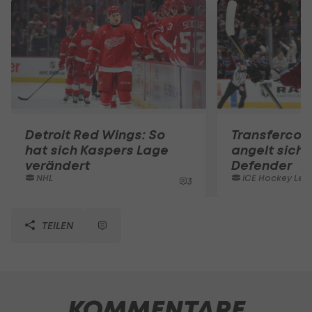
Detroit Red Wings: So
Transfercou
hat sich Kaspers Lage
angelt sich 
verändert
Defender
NHL
ICE Hockey Lea
3
TEILEN
KOMMENTARE