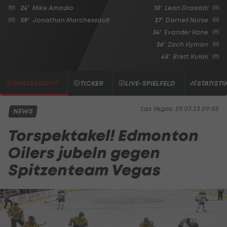
24'
Mike Amadio
10'
Leon Draisaitl
59'
Jonathan Marchessault
27'
Darnell Nurse
34'
Evander Kane
36'
Zach Hyman
45'
Brett Kulak
SPIELBERICHT
TICKER
LIVE-SPIELFELD
STATISTI
Las Vegas, 29.03.23 09:05
NEWS
Torspektakel! Edmonton
Oilers jubeln gegen
Spitzenteam Vegas