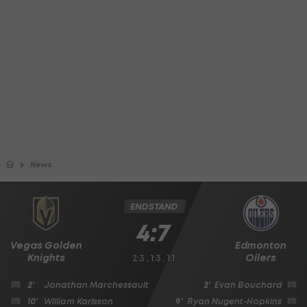
News
ENDSTAND
4:7
Vegas Golden
Edmonton
Knights
Oilers
2:3 , 1:3 , 1:1
2'
Jonathan Marchessault
2'
Evan Bouchard
10'
William Karlsson
9'
Ryan Nugent-Hopkins