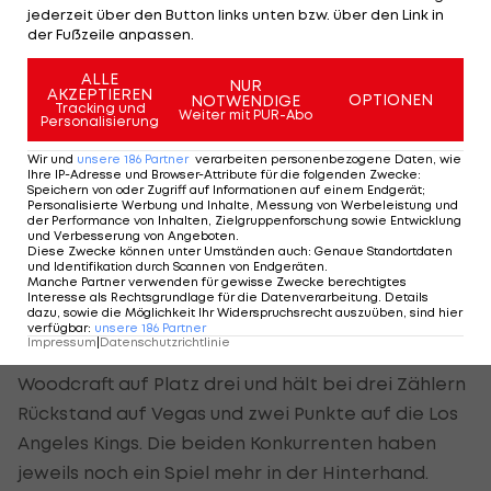
jederzeit über den Button links unten bzw. über den Link in
Kampf um die Spitze verspricht
der Fußzeile anpassen.
Spannung
ALLE
NUR
AKZEPTIEREN
Vor allem der Beginn gegen Vegas verläuft
OPTIONEN
NOTWENDIGE
Tracking und
Weiter mit PUR-Abo
Personalisierung
turbulent. Nach nicht einmal zehn gespielten
Minuten führen die Oilers bereits mit 3:2. Die
Wir und
unsere
186
Partner
verarbeiten personenbezogene Daten, wie
Ihre IP-Adresse und Browser-Attribute für die folgenden Zwecke
:
Entscheidung fällt im zweiten Drittel als die
Speichern von oder Zugriff auf Informationen auf einem Endgerät;
Personalisierte Werbung und Inhalte, Messung von Werbeleistung und
Kanadier nach dem Ausgleichstreffer von Vegas
der Performance von Inhalten, Zielgruppenforschung sowie Entwicklung
und Verbesserung von Angeboten
.
binnen zehn Minuten auf 6:3 stellten.
Diese Zwecke können unter Umständen auch
:
Genaue Standortdaten
und Identifikation durch Scannen von Endgeräten
.
Manche Partner verwenden für gewisse Zwecke berechtigtes
Mit dem 7:4-Auswärtssieg setzen die Oilers ein
Interesse als Rechtsgrundlage für die Datenverarbeitung. Details
dazu, sowie die Möglichkeit Ihr Widerspruchsrecht auszuüben, sind hier
Zeichen im Kampf um Platz eins in der Pacific
verfügbar
:
unsere
186
Partner
Impressum
|
Datenschutzrichtlinie
Divsion. Momentan liegt die Mannschaft von Jay
Woodcraft auf Platz drei und hält bei drei Zählern
Rückstand auf Vegas und zwei Punkte auf die Los
Angeles Kings. Die beiden Konkurrenten haben
jeweils noch ein Spiel mehr in der Hinterhand.