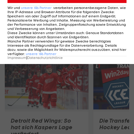
Der legendäre Durchmarsch des FC
Am Stammtisch bei
Wir und
unsere
186
Partner
verarbeiten personenbezogene Daten, wie
Wacker Tirol I #Zwarakonferenz History
Christopher Knett
Ihre IP-Adresse und Browser-Attribute für die folgenden Zwecke
:
Speichern von oder Zugriff auf Informationen auf einem Endgerät;
Zwarakonferenz
Stammtisch
Personalisierte Werbung und Inhalte, Messung von Werbeleistung und
der Performance von Inhalten, Zielgruppenforschung sowie Entwicklung
und Verbesserung von Angeboten
.
Diese Zwecke können unter Umständen auch
:
Genaue Standortdaten
und Identifikation durch Scannen von Endgeräten
.
Manche Partner verwenden für gewisse Zwecke berechtigtes
Interesse als Rechtsgrundlage für die Datenverarbeitung. Details
Mehr zum Thema
dazu, sowie die Möglichkeit Ihr Widerspruchsrecht auszuüben, sind hier
verfügbar
:
unsere
186
Partner
Impressum
|
Datenschutzrichtlinie
Detroit Red Wings: So
Die Transferl
hat sich Kaspers Lage
Hockey Lea
verändert