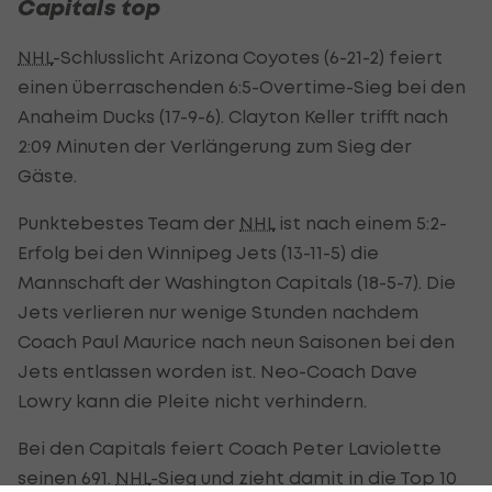
Capitals top
NHL
-Schlusslicht Arizona Coyotes (6-21-2) feiert
einen überraschenden 6:5-Overtime-Sieg bei den
Anaheim Ducks (17-9-6). Clayton Keller trifft nach
2:09 Minuten der Verlängerung zum Sieg der
Gäste.
Punktebestes Team der
NHL
ist nach einem 5:2-
Erfolg bei den Winnipeg Jets (13-11-5) die
Mannschaft der Washington Capitals (18-5-7). Die
Jets verlieren nur wenige Stunden nachdem
Coach Paul Maurice nach neun Saisonen bei den
Jets entlassen worden ist. Neo-Coach Dave
Lowry kann die Pleite nicht verhindern.
Bei den Capitals feiert Coach Peter Laviolette
seinen 691.
NHL
-Sieg und zieht damit in die Top 10