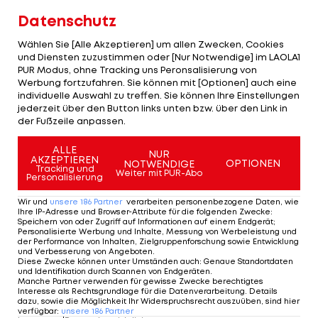
der NHL-Geschichte gleichauf mit Dick Irvin ein.
Datenschutz
Caps-Superstar Alex Ovechkin verlängert seine
Wählen Sie [Alle Akzeptieren] um allen Zwecken, Cookies
und Diensten zuzustimmen oder [Nur Notwendige] im LAOLA1
Punkteserie auf sieben Spiele. Der 36-jährige
PUR Modus, ohne Tracking uns Peronsalisierung von
Russe erzielt seinen 22. Saisontreffer 51 Sekunden
Werbung fortzufahren. Sie können mit [Optionen] auch eine
individuelle Auswahl zu treffen. Sie können Ihre Einstellungen
vor Schluss ins leere Jets-Tor.
jederzeit über den Button links unten bzw. über den Link in
der Fußzeile anpassen.
Die New York Rangers unterliegen den Vegas
Golden Knights mit 2:3 im Penaltyschießen, die
ALLE
NUR
AKZEPTIEREN
OPTIONEN
NOTWENDIGE
Pittsburgh Penguins bezwingen die Buffalo Sabres
Tracking und
Weiter mit PUR-Abo
Personalisierung
mit 3:2 in der Verlängerung und die Nashville
Wir und
unsere
186
Partner
verarbeiten personenbezogene Daten, wie
Predators feiern mit ihrem 3:2-Overtime-Erfolg
Ihre IP-Adresse und Browser-Attribute für die folgenden Zwecke
:
Speichern von oder Zugriff auf Informationen auf einem Endgerät;
bei den Chicago Blackhawks den siebten Sieg in
Personalisierte Werbung und Inhalte, Messung von Werbeleistung und
Serie.
der Performance von Inhalten, Zielgruppenforschung sowie Entwicklung
und Verbesserung von Angeboten
.
Diese Zwecke können unter Umständen auch
:
Genaue Standortdaten
und Identifikation durch Scannen von Endgeräten
.
Manche Partner verwenden für gewisse Zwecke berechtigtes
Interesse als Rechtsgrundlage für die Datenverarbeitung. Details
dazu, sowie die Möglichkeit Ihr Widerspruchsrecht auszuüben, sind hier
verfügbar
:
unsere
186
Partner