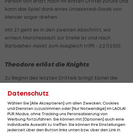
Person von Bratt noch im ersten Drittel zurück und
kann das Spiel dank eines Unassisted-Goals von
Mercer sogar drehen.
Mit 2:1 geht es in den zweiten Abschnitt, wo
erneut Marchessault zur Stelle ist und nach
Barbashev-Assist zum Ausgleich trifft - 2:2 (12:50).
Theodore erlöst die Knights
Zu Beginn des letzten Drittels bringt Eichel die
Knights wieder in Führung, obwohl die Devils das
Datenschutz
Tor von Vegas-Keeper Hill unter Dauerbeschuss
nehmen. Der hält lange Stand, muss sich aber
Wählen Sie [Alle Akzeptieren] um allen Zwecken, Cookies
und Diensten zuzustimmen oder [Nur Notwendige] im LAOLA1
nach 12:53 Minuten doch Wood geschlagen geben,
PUR Modus, ohne Tracking uns Peronsalisierung von
der zum 3:3 einschießt.
Werbung fortzufahren. Sie können mit [Optionen] auch eine
individuelle Auswahl zu treffen. Sie können Ihre Einstellungen
jederzeit über den Button links unten bzw. über den Link in
In der folgenden Overtime fallen keine Treffer, die