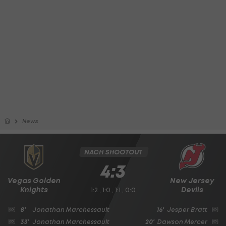
News
NACH SHOOTOUT
4:3
Vegas Golden
New Jersey
Knights
Devils
1:2 , 1:0 , 1:1 , 0:0
8'
Jonathan Marchessault
16'
Jesper Bratt
33'
Jonathan Marchessault
20'
Dawson Mercer