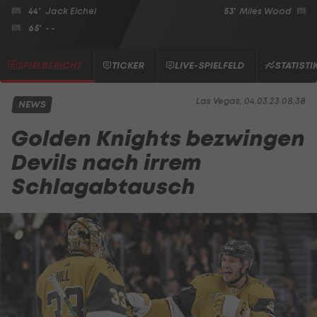
44'
Jack Eichel
53'
Miles Wood
65'
- -
SPIELBERICHT
TICKER
LIVE-SPIELFELD
STATISTI
Las Vegas, 04.03.23 08:38
NEWS
Golden Knights bezwingen
Devils nach irrem
Schlagabtausch