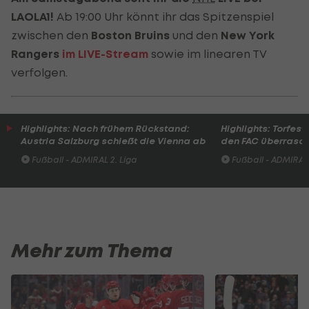
LAOLA1!
Ab 19:00 Uhr könnt ihr das Spitzenspiel
zwischen den
Boston Bruins
und den
New York
Rangers
im LIVE-Stream
sowie im linearen TV
verfolgen.
Highlights: Nach frühem Rückstand:
Highlights: Torfesti
Austria Salzburg schießt die Vienna ab
den FAC überrasc
Fußball - ADMIRAL 2. Liga
Fußball - ADMIRAL 
Mehr zum Thema