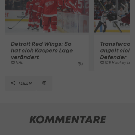
Detroit Red Wings: So
Transfercou
hat sich Kaspers Lage
angelt sich 
verändert
Defender
NHL
ICE Hockey Lea
3
TEILEN
KOMMENTARE