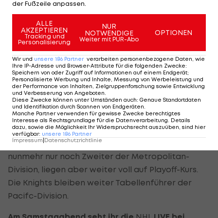
der Fußzeile anpassen.
Entscheidung fällt im Shootout. Erneut zeigt sich
Hill stark, keiner der drei Devils-Versuche landet
ALLE
NUR
AKZEPTIEREN
OPTIONEN
NOTWENDIGE
im Netz.
Tracking und
Weiter mit PUR-Abo
Personalisierung
Theodore erlöst die Knights schließlich und
Wir und
unsere
186
Partner
verarbeiten personenbezogene Daten, wie
Ihre IP-Adresse und Browser-Attribute für die folgenden Zwecke
:
verwandelt den vierten Penalty zum 4:3-Sieg für
Speichern von oder Zugriff auf Informationen auf einem Endgerät;
Personalisierte Werbung und Inhalte, Messung von Werbeleistung und
seine Farben. Hill wird zum Man of the Match, er
der Performance von Inhalten, Zielgruppenforschung sowie Entwicklung
und Verbesserung von Angeboten
.
wehrt 47 der 50 Devils-Schüsse ab, was ein Save-
Diese Zwecke können unter Umständen auch
:
Genaue Standortdaten
und Identifikation durch Scannen von Endgeräten
.
Percentage von 94 Prozent bedeutet.
Manche Partner verwenden für gewisse Zwecke berechtigtes
Interesse als Rechtsgrundlage für die Datenverarbeitung. Details
dazu, sowie die Möglichkeit Ihr Widerspruchsrecht auszuüben, sind hier
Da die Carolina Hurricanes gegen die Arizona
verfügbar
:
unsere
186
Partner
Impressum
|
Datenschutzrichtlinie
Coyotes souverän mit 6:1 siegen, sind die Devils
nunmehr nur noch Zweiter der Metropolitan-
Division, liegen aber weiter voll auf Playoff-Kurs.
Die Knights bleiben weiter Tabellenführer der
Pacifc-Division.
Am Samstagabend seht ihr die
NHL
LIVE bei