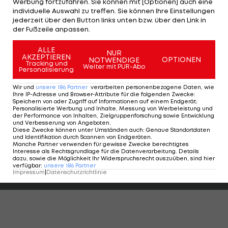
Werbung fortzufahren. Sie können mit [Optionen] auch eine
individuelle Auswahl zu treffen. Sie können Ihre Einstellungen
hält zuvor nur 13 von 17 Schüssen.
jederzeit über den Button links unten bzw. über den Link in
der Fußzeile anpassen.
Besser macht es Sergei Bobrovsky im Panthers-
Tor. Der Russe wehrt 29 Schüsse ab.
ALLE
NUR
AKZEPTIEREN
OPTIONEN
NOTWENDIGE
Tracking und
Weiter mit PUR-Abo
Die Minnesota Wild feiern indes ohne
Marco Rossi
,
Personalisierung
der in der AHL einen Assist beisteuert (
Alle Infos
Wir und
unsere
186
Partner
verarbeiten personenbezogene Daten, wie
Ihre IP-Adresse und Browser-Attribute für die folgenden Zwecke
:
>>>
), einen 7:3-Kantersieg gegen die Anaheim
Speichern von oder Zugriff auf Informationen auf einem Endgerät;
Personalisierte Werbung und Inhalte, Messung von Werbeleistung und
Ducks. Die Colorado Avalanche siegen mit 4:3 nach
der Performance von Inhalten, Zielgruppenforschung sowie Entwicklung
und Verbesserung von Angeboten
.
Shootout gegen die Arizona Coyotes.
Diese Zwecke können unter Umständen auch
:
Genaue Standortdaten
und Identifikation durch Scannen von Endgeräten
.
Manche Partner verwenden für gewisse Zwecke berechtigtes
Interesse als Rechtsgrundlage für die Datenverarbeitung. Details
Der legendäre Durchmarsch des FC
Am Stammtisch bei
dazu, sowie die Möglichkeit Ihr Widerspruchsrecht auszuüben, sind hier
Wacker Tirol I #Zwarakonferenz History
Christopher Knett
verfügbar
:
unsere
186
Partner
Impressum
|
Datenschutzrichtlinie
Zwarakonferenz
Stammtisch