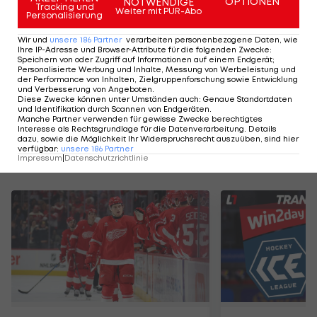
OPTIONEN
NOTWENDIGE
Tracking und
Weiter mit PUR-Abo
Personalisierung
Highlights: Amstetten schießt Admira in
Highlights: Nach 
Wir und
unsere
186
Partner
verarbeiten personenbezogene Daten, wie
Ihre IP-Adresse und Browser-Attribute für die folgenden Zwecke
:
die Krise
Austria Salzburg s
Speichern von oder Zugriff auf Informationen auf einem Endgerät;
Personalisierte Werbung und Inhalte, Messung von Werbeleistung und
Fußball - ADMIRAL 2. Liga
Fußball - ADMIRAL 
der Performance von Inhalten, Zielgruppenforschung sowie Entwicklung
und Verbesserung von Angeboten
.
Diese Zwecke können unter Umständen auch
:
Genaue Standortdaten
und Identifikation durch Scannen von Endgeräten
.
Manche Partner verwenden für gewisse Zwecke berechtigtes
Interesse als Rechtsgrundlage für die Datenverarbeitung. Details
dazu, sowie die Möglichkeit Ihr Widerspruchsrecht auszuüben, sind hier
verfügbar
:
unsere
186
Partner
Impressum
|
Datenschutzrichtlinie
Mehr zum Thema