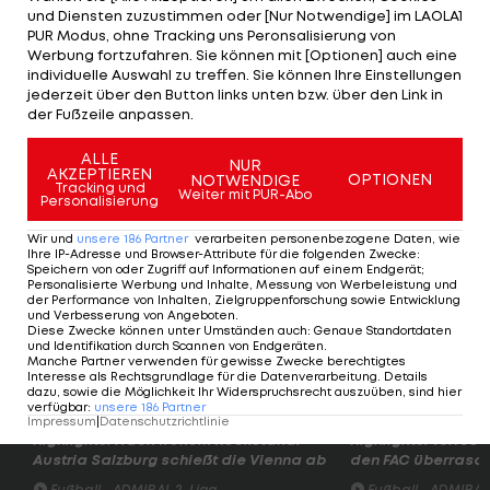
und Diensten zuzustimmen oder [Nur Notwendige] im LAOLA1
PUR Modus, ohne Tracking uns Peronsalisierung von
Österreich verbuchte im Laufe des Turniers einen
Werbung fortzufahren. Sie können mit [Optionen] auch eine
4:1-Sieg über Italien, einen 3:2-Shootout-Sieg über
individuelle Auswahl zu treffen. Sie können Ihre Einstellungen
jederzeit über den Button links unten bzw. über den Link in
die
Slowakei
und ein 8:3 über Dänemark, neben
der Fußzeile anpassen.
Ungarn blieb auch
Norwegen
mit einem 5:4
ALLE
obenauf.
NUR
AKZEPTIEREN
OPTIONEN
NOTWENDIGE
Tracking und
Weiter mit PUR-Abo
Personalisierung
ÖEHV-
Wir und
unsere
186
Partner
verarbeiten personenbezogene Daten, wie
Team
Ihre IP-Adresse und Browser-Attribute für die folgenden Zwecke
:
verkauft
Speichern von oder Zugriff auf Informationen auf einem Endgerät;
Personalisierte Werbung und Inhalte, Messung von Werbeleistung und
sich gegen
der Performance von Inhalten, Zielgruppenforschung sowie Entwicklung
und Verbesserung von Angeboten
.
Tschechien
Diese Zwecke können unter Umständen auch
:
Genaue Standortdaten
teuer
und Identifikation durch Scannen von Endgeräten
.
Manche Partner verwenden für gewisse Zwecke berechtigtes
Eishockey
Interesse als Rechtsgrundlage für die Datenverarbeitung. Details
dazu, sowie die Möglichkeit Ihr Widerspruchsrecht auszuüben, sind hier
verfügbar
:
unsere
186
Partner
Impressum
|
Datenschutzrichtlinie
Highlights: Nach frühem Rückstand:
Highlights: Torfesti
Austria Salzburg schießt die Vienna ab
den FAC überrasc
Fußball - ADMIRAL 2. Liga
Fußball - ADMIRAL 