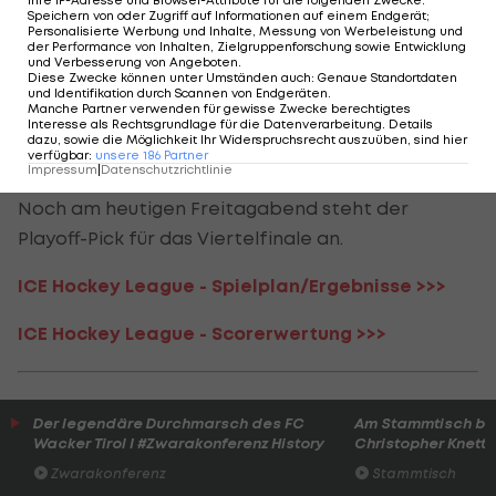
Torschüsse ab, finden aber keinen Weg an
Speichern von oder Zugriff auf Informationen auf einem Endgerät;
Personalisierte Werbung und Inhalte, Messung von Werbeleistung und
Znojmo-Torhüter Kantor vorbei. Die Tschechen
der Performance von Inhalten, Zielgruppenforschung sowie Entwicklung
und Verbesserung von Angeboten
.
agieren abwartend, in der zweiten Overtime
Diese Zwecke können unter Umständen auch
:
Genaue Standortdaten
und Identifikation durch Scannen von Endgeräten
.
erzielt Gorcik (88.) nach 88 Spielminuten das
Manche Partner verwenden für gewisse Zwecke berechtigtes
Interesse als Rechtsgrundlage für die Datenverarbeitung. Details
serienentscheidende 5:4 und schießt die "Adler" ins
dazu, sowie die Möglichkeit Ihr Widerspruchsrecht auszuüben, sind hier
verfügbar
:
unsere
186
Partner
Playoff-Viertelfinale.
Impressum
|
Datenschutzrichtlinie
Noch am heutigen Freitagabend steht der
Playoff-Pick für das Viertelfinale an.
ICE Hockey League - Spielplan/Ergebnisse >>>
ICE Hockey League - Scorerwertung >>>
Der legendäre Durchmarsch des FC
Am Stammtisch bei
Wacker Tirol I #Zwarakonferenz History
Christopher Knett
Zwarakonferenz
Stammtisch