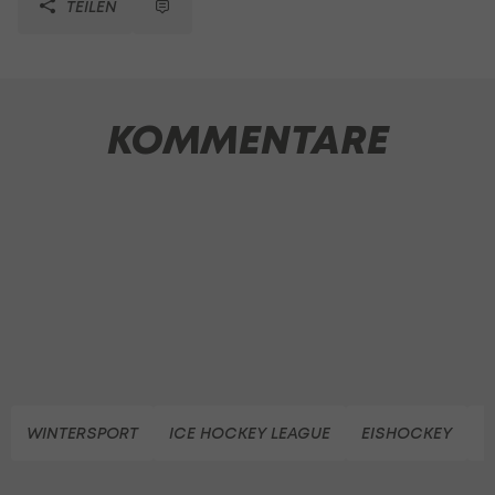
TEILEN
KOMMENTARE
WINTERSPORT
ICE HOCKEY LEAGUE
EISHOCKEY
G