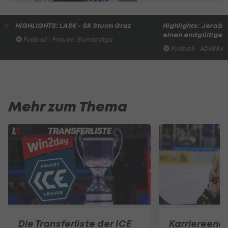
HIGHLIGHTS: LASK - SK Sturm Graz
Highlights: Jerabe
einen endgültigen 
Fußball - Frauen-Bundesliga
Fußball - ADMIRAL 
Mehr zum Thema
Die Transferliste der ICE
Karriereend