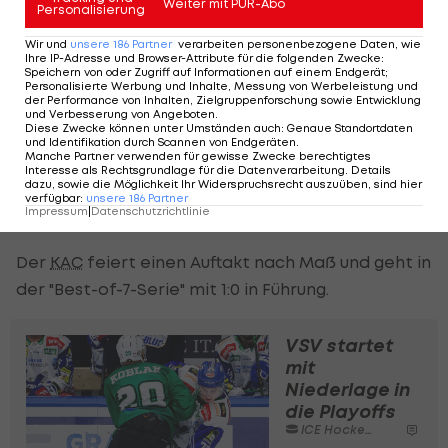
Weiter mit PUR-Abo
Personalisierung
noch auf die Entscheidung, diese gelingt ihnen vor
der Sirene aber nicht mehr.
Wir und
unsere
186
Partner
verarbeiten personenbezogene Daten, wie
Ihre IP-Adresse und Browser-Attribute für die folgenden Zwecke
:
Speichern von oder Zugriff auf Informationen auf einem Endgerät;
Auch in der Overtime finden die Wiener gute
Personalisierte Werbung und Inhalte, Messung von Werbeleistung und
der Performance von Inhalten, Zielgruppenforschung sowie Entwicklung
Möglichkeiten vor, die Abschlüsse sind aber nicht
und Verbesserung von Angeboten
.
Diese Zwecke können unter Umständen auch
:
Genaue Standortdaten
präzise genug. Die Entscheidung fällt in der 69.
und Identifikation durch Scannen von Endgeräten
.
Manche Partner verwenden für gewisse Zwecke berechtigtes
Minute, Fraser zieht nach einer schönen
Interesse als Rechtsgrundlage für die Datenverarbeitung. Details
dazu, sowie die Möglichkeit Ihr Widerspruchsrecht auszuüben, sind hier
Einzelaktion zur Mitte und lässt Starkbaum keine
verfügbar
:
unsere
186
Partner
Impressum
|
Datenschutzrichtlinie
Chance.
Der
KAC
feiert einen Auftakt nach Maß und geht in
der "Best-of-7-Serie" mit 1:0 in Führung.
VSV startet
mit
Niederlage in
die Playoffs
ICE Hockey League