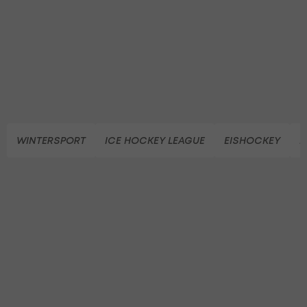
WINTERSPORT
ICE HOCKEY LEAGUE
EISHOCKEY
F