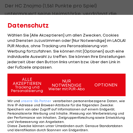
Der HC Znojmo (1,561 Punkte pro Spiel)
untermauert seine Heimstärke, verdrängt die
Vienna Capitals
(1,550) zudem aus den Top 6. Die
Datenschutz
Wiener können schon morgen gegen
Wählen Sie [Alle Akzeptieren] um allen Zwecken, Cookies
Spitzenreiter Red Bull Salzburg (19:15 Uhr im
LIVE-
und Diensten zuzustimmen oder [Nur Notwendige] im LAOLA1
Ticker
) zurückschlagen.
PUR Modus, ohne Tracking uns Peronsalisierung von
Werbung fortzufahren. Sie können mit [Optionen] auch eine
individuelle Auswahl zu treffen. Sie können Ihre Einstellungen
Fehervar verliert Platz zwei aufgrund des
jederzeit über den Button links unten bzw. über den Link in
schlechteren Torverhältnisses an den spielfreien
der Fußzeile anpassen.
VSV
(jeweils 1,725), dem die Ungarn erst am
ALLE
NUR
Sonntag unterlagen.
AKZEPTIEREN
OPTIONEN
NOTWENDIGE
Tracking und
Weiter mit PUR-Abo
Personalisierung
ICE Hockey League - Spielplan/Ergebnisse >>>
Wir und
unsere
186
Partner
verarbeiten personenbezogene Daten, wie
Ihre IP-Adresse und Browser-Attribute für die folgenden Zwecke
:
ICE Hockey League - Tabelle >>>
Speichern von oder Zugriff auf Informationen auf einem Endgerät;
Personalisierte Werbung und Inhalte, Messung von Werbeleistung und
der Performance von Inhalten, Zielgruppenforschung sowie Entwicklung
ICE Hockey League - Scorerwertung >>>
und Verbesserung von Angeboten
.
Diese Zwecke können unter Umständen auch
:
Genaue Standortdaten
und Identifikation durch Scannen von Endgeräten
.