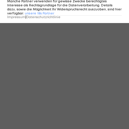
Manche Partner verwenden für gewisse Zwecke berechtigtes
Interesse als Rechtsgrundlage für die Datenverarbeitung. Details
dazu, sowie die Möglichkeit Ihr Widerspruchsrecht auszuüben, sind hier
Das 20. Saisontor von Prokes im VIDEO:
verfügbar
:
unsere
186
Partner
Impressum
|
Datenschutzrichtlinie