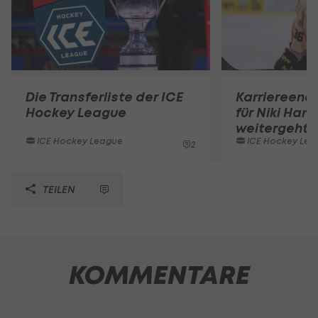
Die Transferliste der ICE
Karriereend
Hockey League
für Niki Hart
weitergeht
ICE Hockey League
ICE Hockey Lea
2
TEILEN
KOMMENTARE