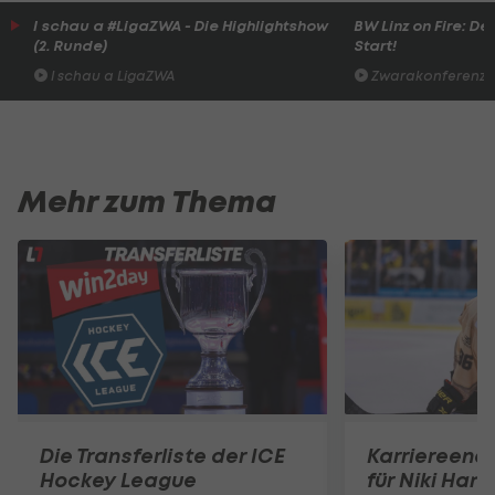
I schau a #LigaZWA - Die Highlightshow
BW Linz on Fire: D
(2. Runde)
Start!
I schau a LigaZWA
Zwarakonferenz
Mehr zum Thema
Die Transferliste der ICE
Karriereend
Hockey League
für Niki Hart