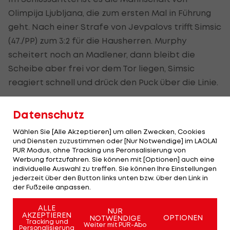
Olimpija Ljubljana, die zum ersten Mal in Führung
geht. Nach einer Strafe von Jevpalovs trifft Simsic
(47./PP) zum 3:2 für die Hausherren. Murphy
scheitert noch an Madlener, dann bleibt die
Scheibe aber frei vor dem Tor liegen, Simsic
reagiert schnell und drück den Puck über die Linie.
Dornbirn kommt immer wieder gefährlich ins
Datenschutz
Angriffsdrittel, gegen die aufmerksame Defensive
der Slowenen gelingt ihnen aber kein Treffer. In
Wählen Sie [Alle Akzeptieren] um allen Zwecken, Cookies
und Diensten zuzustimmen oder [Nur Notwendige] im LAOLA1
der 57. Minute trifft Pance zur vermeintlichen
PUR Modus, ohne Tracking uns Peronsalisierung von
Entscheidung, doch nur 30 Sekunden später
Werbung fortzufahren. Sie können mit [Optionen] auch eine
individuelle Auswahl zu treffen. Sie können Ihre Einstellungen
verkürzt Macierzynski (57.) wieder auf 3:4 aus Sicht
jederzeit über den Button links unten bzw. über den Link in
der Gäste.
der Fußzeile anpassen.
ALLE
Der Ausgleich gelingt den Gästen aber nicht mehr,
NUR
AKZEPTIEREN
OPTIONEN
NOTWENDIGE
Tracking und
Kapel (59.) sorgt für den 5:3-Endstand.
Weiter mit PUR-Abo
Personalisierung