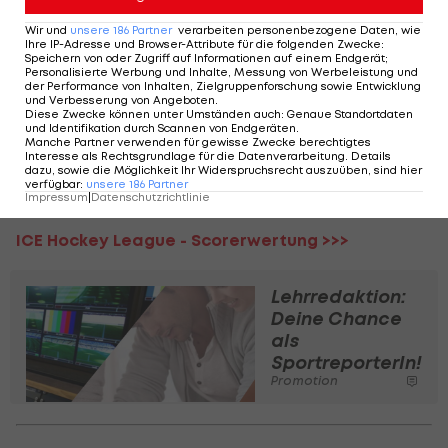
Durch den Sieg rückt Olimpija Ljubljana (1,656
Wir und
unsere
186
Partner
verarbeiten personenbezogene Daten, wie
Ihre IP-Adresse und Browser-Attribute für die folgenden Zwecke
:
Punkte/Partie) bis auf den 4. Rang der
ICE Hockey
Speichern von oder Zugriff auf Informationen auf einem Endgerät;
Personalisierte Werbung und Inhalte, Messung von Werbeleistung und
League
vor, Dornbirn bleibt mit einem Schnitt von
der Performance von Inhalten, Zielgruppenforschung sowie Entwicklung
und Verbesserung von Angeboten
.
0,943 Punkten pro Spiel Vorletzter.
Diese Zwecke können unter Umständen auch
:
Genaue Standortdaten
und Identifikation durch Scannen von Endgeräten
.
Manche Partner verwenden für gewisse Zwecke berechtigtes
ICE Hockey League - Spielplan/Ergebnisse >>>
Interesse als Rechtsgrundlage für die Datenverarbeitung. Details
dazu, sowie die Möglichkeit Ihr Widerspruchsrecht auszuüben, sind hier
verfügbar
:
unsere
186
Partner
ICE Hockey League - Tabelle >>>
Impressum
|
Datenschutzrichtlinie
ICE Hockey League - Scorerwertung >>>
Lehrredaktion:
Deine Chance
als
SportreporterIn!
Promotion