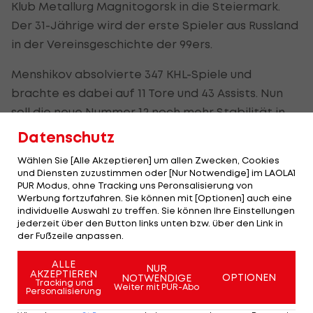
Klub Metallurg Magnitogorsk in die Steiermark.
Der 31-Jährige wird der erste Spieler aus Russland
in der Vereinsgeschichte der 99ers.
Menshikov absolvierte 347 KHL-Spiele und
brachte es dabei auf 11 Tore und 43 Assists. Nun
soll die neue Nummer 12 noch mehr Stabilität in
die Abwehr der Grazer bringen. An seiner Stelle
Datenschutz
abgemeldet wird Matias Sointu.
Wählen Sie [Alle Akzeptieren] um allen Zwecken, Cookies
und Diensten zuzustimmen oder [Nur Notwendige] im LAOLA1
"Vitali ist ein Spieler mit sehr viel Erfahrung. Er ist
PUR Modus, ohne Tracking uns Peronsalisierung von
ein "Two-Way-Defenseman" der sowohl im
Werbung fortzufahren. Sie können mit [Optionen] auch eine
individuelle Auswahl zu treffen. Sie können Ihre Einstellungen
Powerplay, als auch im Penaltykilling eingesetzt
jederzeit über den Button links unten bzw. über den Link in
werden kann", so Headcoach Jens
der Fußzeile anpassen.
Gustafsson.
ALLE
NUR
AKZEPTIEREN
OPTIONEN
NOTWENDIGE
Tracking und
Der LIVE-Ticker zur ICE Hockey League >>>
Weiter mit PUR-Abo
Personalisierung