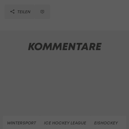
TEILEN
KOMMENTARE
WINTERSPORT
ICE HOCKEY LEAGUE
EISHOCKEY
G