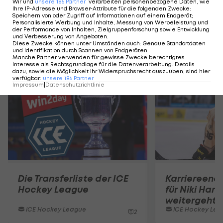
ICE Hockey League - Spielplan und Ergebnisse
Wir und
unsere
186
Partner
verarbeiten personenbezogene Daten, wie
Ihre IP-Adresse und Browser-Attribute für die folgenden Zwecke
:
>>>
Speichern von oder Zugriff auf Informationen auf einem Endgerät;
Personalisierte Werbung und Inhalte, Messung von Werbeleistung und
der Performance von Inhalten, Zielgruppenforschung sowie Entwicklung
und Verbesserung von Angeboten
.
Diese Zwecke können unter Umständen auch
:
Genaue Standortdaten
und Identifikation durch Scannen von Endgeräten
.
Manche Partner verwenden für gewisse Zwecke berechtigtes
Mehr zum Thema
Interesse als Rechtsgrundlage für die Datenverarbeitung. Details
dazu, sowie die Möglichkeit Ihr Widerspruchsrecht auszuüben, sind hier
verfügbar
:
unsere
186
Partner
Impressum
|
Datenschutzrichtlinie
Die Transferliste der ICE
Karriereend
Hockey League
für Niki Hart
weitergeht
ICE Hockey League
ICE Hockey Lea
2