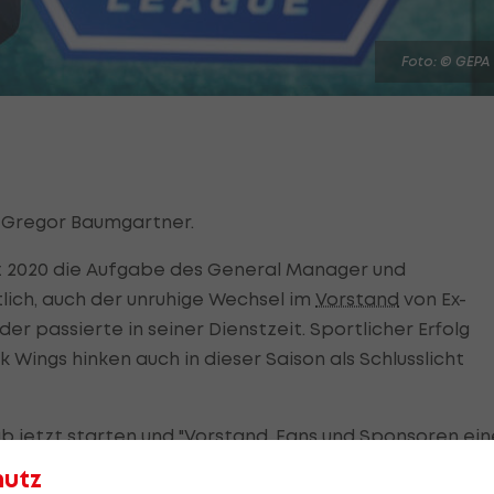
Foto: © GEPA
 Gregor Baumgartner.
 2020 die Aufgabe des General Manager und
tlich, auch der unruhige Wechsel im
Vorstand
von Ex-
r passierte in seiner Dienstzeit. Sportlicher Erfolg
ck Wings hinken auch in dieser Saison als Schlusslicht
b jetzt starten und "
Vorstand
, Fans und Sponsoren ein
haft erwarten, wurde vom Vorstand beschlossen, das
hutz