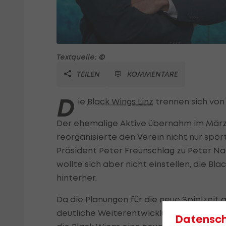
Textquelle: ©
TEILEN
KOMMENTARE
D
ie
Black Wings Linz
trennen sich von
Der ehemalige Aktive übernahm im März
reorganisierte den Verein nicht nur spor
Präsident Peter Freunschlag zu Peter Nade
wollte sich aber nicht einstellen, die Bla
hinterher.
Da die Planungen für die neue Spielzeit a
deutliche Weiterentwicklung der Mannsc
Datensc