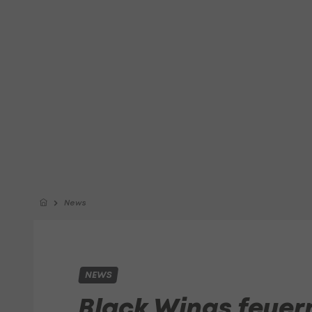
News
NEWS
Black Wings feue