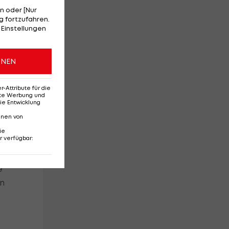
n oder [Nur
 fortzufahren.
 Einstellungen
m
es
ONEN
Attribute für die
erte Werbung und
ie Entwicklung
nnen von
ie
r verfügbar
:
e
en