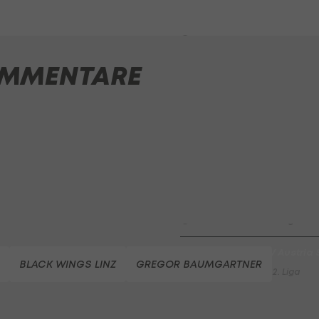
HIGHLIGHTS: Rapid-Frauen li
Bundesliga-Premiere ein Tor
Fußball - Frauen-Bundesliga
MMENTARE
First Vienna FC 1894 - SK Rap
Fußball - Frauen-Bundesliga
win2day Beach Tour PRO OPE
Entscheidung
Beachvolleyball - win2day B
Highlights: Neuzugang führt 
LigaZwa-Auftaktsieg
Fußball - ADMIRAL 2. Liga
FC Hertha Wels - SV Austria
BLACK WINGS LINZ
GREGOR BAUMGARTNER
Fußball - ADMIRAL 2. Liga