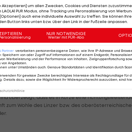
htung einschlagen wollen und müssen", heißt es in der
le Akzeptieren] um allen Zwecken, Cookies und Diensten zuzustimme
 LAOLA1 PUR Modus, ohne Tracking uns Peronsalisierung von Werbung
[Optionen] auch eine individuelle Auswahl zu treffen. Sie können Ihre
 stehen demnach vor einem Abschluss - es soll sich u
den Button links unten bzw. über den Link in der Fußzeile anpassen.
zer Publikum gut bekannt ist" handeln. Bis auf weiter
ZEPTIEREN
NUR NOTWENDIGE
OPTI
on erhalten.
Personalisierung
Weiter mit PUR-Abo
hen Einsatz über die letzten zwei Jahre. Er hat seine
6
Partner
verarbeiten personenbezogene Daten, wie Ihre IP-Adresse und Browser-
e
:
Speichern von oder Zugriff auf Informationen auf einem Endgerät; Personalisi
tpunkt übernommen und alles unternommen, damit wir
von Werbeleistung und der Performance von Inhalten, Zielgruppenforschung sow
g von Angeboten
.
n in Linz in Zukunft wieder schnelles, dynamisches und
nnen unter Umständen auch
:
Genaue Standortdaten und Identifikation durch Sca
n wir wieder einen gemeinsamen Weg mit den Fans,
erwenden für gewisse Zwecke berechtigtes Interesse als Rechtsgrundlage für d
. Details dazu, sowie die Möglichkeit Ihr Widerspruchsrecht auszuüben, sind hie
sondere mit der OÖ-Eishockeyakademie gehen. Nur so
r
ein. Die Gespräche mit Steel-Wings-Vertreter Konrad
chutzrichtlinie
 sind überzeugt, dass es in Kürze eine richtungsweisend
ft zum Wohle des Linzer bzw. des oberösterreichisch
er.