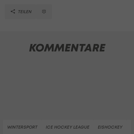
TEILEN
KOMMENTARE
WINTERSPORT
ICE HOCKEY LEAGUE
EISHOCKEY
V