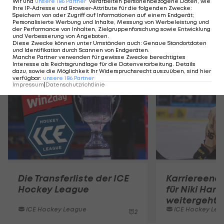
Wir und
unsere
186
Partner
verarbeiten personenbezogene Daten, wie
Ihre IP-Adresse und Browser-Attribute für die folgenden Zwecke
:
Speichern von oder Zugriff auf Informationen auf einem Endgerät;
Personalisierte Werbung und Inhalte, Messung von Werbeleistung und
der Performance von Inhalten, Zielgruppenforschung sowie Entwicklung
und Verbesserung von Angeboten
.
Diese Zwecke können unter Umständen auch
:
Genaue Standortdaten
und Identifikation durch Scannen von Endgeräten
.
Manche Partner verwenden für gewisse Zwecke berechtigtes
Mehr zum Thema
Interesse als Rechtsgrundlage für die Datenverarbeitung. Details
dazu, sowie die Möglichkeit Ihr Widerspruchsrecht auszuüben, sind hier
verfügbar
:
unsere
186
Partner
Impressum
|
Datenschutzrichtlinie
Die Transferliste der ICE
Karriereend
Hockey League
für Niki Hart
weitergeht
ICE Hockey League
ICE Hockey Lea
2