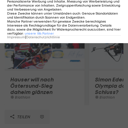
Personalisierte Werbung und Inhalte, Messung von Werbeleistung und
der Performance von Inhalten, Zielgruppenforschung sowie Entwicklung
und Verbesserung von Angeboten
.
Mehr zum Thema
Diese Zwecke können unter Umständen auch
:
Genaue Standortdaten
und Identifikation durch Scannen von Endgeräten
.
Manche Partner verwenden für gewisse Zwecke berechtigtes
Interesse als Rechtsgrundlage für die Datenverarbeitung. Details
dazu, sowie die Möglichkeit Ihr Widerspruchsrecht auszuüben, sind hier
verfügbar
:
unsere
186
Partner
Impressum
|
Datenschutzrichtlinie
Hauser will nach
Simon Eder: 
Östersund-Sieg
Olympia doc
daheim glänzen
Schluss?
Biathlon
Biathlon
TEILEN