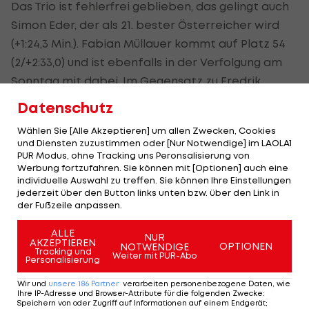
Das Trio ist fehlerfrei geblieben, das gelingt auch
Simon Eder, der als 21. bester Österreicher wird
(+1:24,3 Min.). Fabian Müllauer kommt auf Platz 54
(2/+2:33,0) und ist ebenfalls in der Verfolgung am
Sonntag mit dabei. Im Gegensatz zu Fredrik
Mühlbacher (87.) und Patrick Jakob (92.).
Datenschutz
Wählen Sie [Alle Akzeptieren] um allen Zwecken, Cookies
Die 20 Biathleten mit den meisten
und Diensten zuzustimmen oder [Nur Notwendige] im LAOLA1
PUR Modus, ohne Tracking uns Peronsalisierung von
Weltcupsiegen
Werbung fortzufahren. Sie können mit [Optionen] auch eine
individuelle Auswahl zu treffen. Sie können Ihre Einstellungen
jederzeit über den Button links unten bzw. über den Link in
der Fußzeile anpassen.
SLIDESHOW
STARTEN
ALLE
NUR
AKZEPTIEREN
OPTIONEN
NOTWENDIGE
Tracking und
Weiter mit PUR-Abo
Personalisierung
Wir und
unsere
186
Partner
verarbeiten personenbezogene Daten, wie
Ihre IP-Adresse und Browser-Attribute für die folgenden Zwecke
:
Speichern von oder Zugriff auf Informationen auf einem Endgerät;