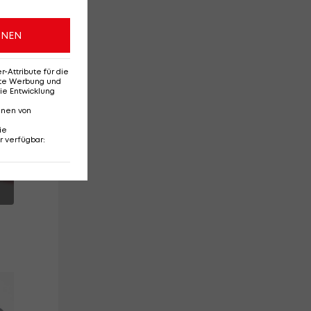
ONEN
Attribute für die
erte Werbung und
ie Entwicklung
nnen von
ie
r verfügbar
: