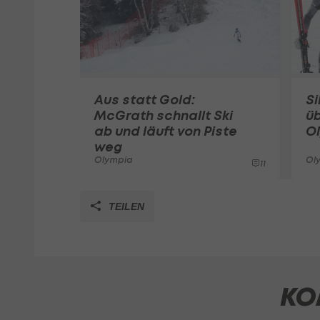
Aus statt Gold:
Si
McGrath schnallt Ski
üb
ab und läuft von Piste
O
weg
Olympia
Ol
11
TEILEN
KO