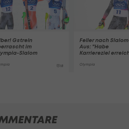
lber! Gstrein
Feller nach Slalom
errascht im
Aus: "Habe
lympia-Slalom
Karriereziel erreic
ympia
Olympia
18
MMENTARE