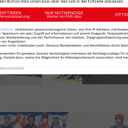
den Button links unten bzw. über den Link in der Fußzeile anpassen.
ZEPTIEREN
NUR NOTWENDIGE
OPTI
Personalisierung
Weiter mit PUR-Abo
Slalom-Weltcupsiegen
6
Partner
verarbeiten personenbezogene Daten, wie Ihre IP-Adresse und Browser-
e
:
Speichern von oder Zugriff auf Informationen auf einem Endgerät; Personalisi
von Werbeleistung und der Performance von Inhalten, Zielgruppenforschung sow
g von Angeboten
.
nnen unter Umständen auch
:
Genaue Standortdaten und Identifikation durch Sca
SLIDESHOW
erwenden für gewisse Zwecke berechtigtes Interesse als Rechtsgrundlage für d
. Details dazu, sowie die Möglichkeit Ihr Widerspruchsrecht auszuüben, sind hie
STARTEN
r
11 Bilder
chutzrichtlinie