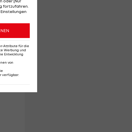
n oder [Nur
 fortzufahren.
 Einstellungen
ONEN
Attribute für die
erte Werbung und
ie Entwicklung
er
nnen von
ie
r verfügbar
: