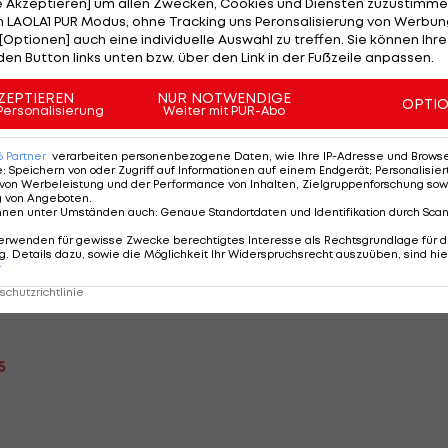
nug sein um die Kräfte voll für die
Serie A
zu
le Akzeptieren] um allen Zwecken, Cookies und Diensten zuzustimme
 LAOLA1 PUR Modus, ohne Tracking uns Peronsalisierung von Werbung
[Optionen] auch eine individuelle Auswahl zu treffen. Sie können Ihre
den Button links unten bzw. über den Link in der Fußzeile anpassen.
ZEPTIEREN
NUR NOTWENDIGE
OPTI
Personalisierung
Weiter mit PUR-Abo
 2,15
6
Partner
verarbeiten personenbezogene Daten, wie Ihre IP-Adresse und Browser-
e
:
Speichern von oder Zugriff auf Informationen auf einem Endgerät; Personalisi
von Werbeleistung und der Performance von Inhalten, Zielgruppenforschung sow
ams gesehen hat, wird mitverfolgt haben, dass bei dies
g von Angeboten
.
nnen unter Umständen auch
:
Genaue Standortdaten und Identifikation durch Sca
. Um genau zu sein war es nur bei zwei der letzten 9
erwenden für gewisse Zwecke berechtigtes Interesse als Rechtsgrundlage für d
tistik und tippen daher auf ein erneut knappes Ergebnis
. Details dazu, sowie die Möglichkeit Ihr Widerspruchsrecht auszuüben, sind hie
r
el.
chutzrichtlinie
5