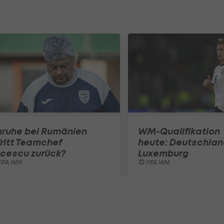
nruhe bei Rumänien
WM-Qualifikation
Tritt Teamchef
heute: Deutschlan
ucescu zurück?
Luxemburg
FIFA WM
FIFA WM