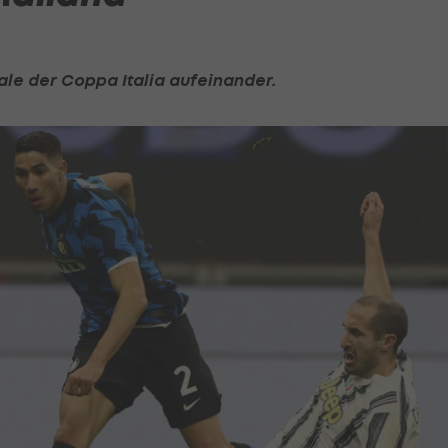
ale der Coppa Italia aufeinander.