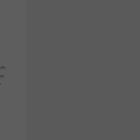
sem
on
r