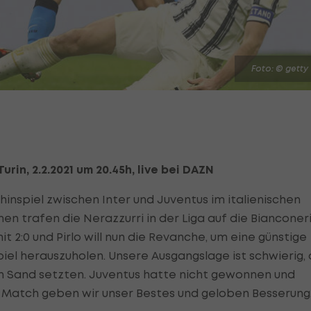
Foto: © getty
rin, 2.2.2021 um 20.45h, live bei DAZN
hinspiel zwischen Inter und Juventus im italienischen
 trafen die Nerazzurri in der Liga auf die Bianconeri
2:0 und Pirlo will nun die Revanche, um eine günstige
el herauszuholen. Unsere Ausgangslage ist schwierig,
den Sand setzten. Juventus hatte nicht gewonnen und
es Match geben wir unser Bestes und geloben Besserung