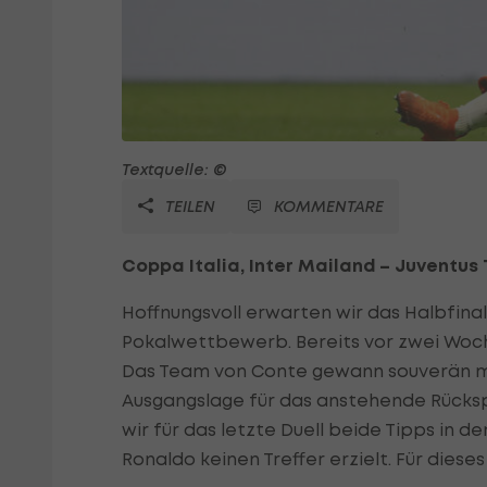
Textquelle: ©
TEILEN
KOMMENTARE
Coppa Italia, Inter Mailand – Juventus Tu
Hoffnungsvoll erwarten wir das Halbfinal
Pokalwettbewerb. Bereits vor zwei Wochen
Das Team von Conte gewann souverän mit 
Ausgangslage für das anstehende Rückspi
wir für das letzte Duell beide Tipps in 
Ronaldo keinen Treffer erzielt. Für dies