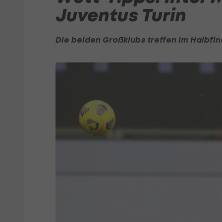
Juventus Turin
Die beiden Großklubs treffen im Halbfin