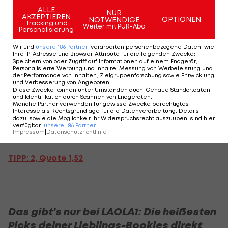
und Kapitän Abdou sah schon in der 7 Spielminute
ALLE
NUR
AKZEPTIEREN
die rote Karte. Nichtsdestotrotz lieferte der
OPTIONEN
NOTWENDIGE
Tracking und
Weiter mit PUR-Abo
Personalisierung
Außenseiter eine beherzte Vorstellung. Am Ende
setzten sich die Löwen verdient mit 2:1 durch. Mit 9
Wir und
unsere
186
Partner
verarbeiten personenbezogene Daten, wie
Ihre IP-Adresse und Browser-Attribute für die folgenden Zwecke
:
Treffern aus 4 Spielen besitzt Kamerun die beste
Speichern von oder Zugriff auf Informationen auf einem Endgerät;
Personalisierte Werbung und Inhalte, Messung von Werbeleistung und
Offensive des Turniers. Wir glauben, dass diese
der Performance von Inhalten, Zielgruppenforschung sowie Entwicklung
und Verbesserung von Angeboten
.
Offensive den Gastgeber auch in das Halbfinale
Diese Zwecke können unter Umständen auch
:
Genaue Standortdaten
und Identifikation durch Scannen von Endgeräten
.
befördern wird. Daher legen wir uns fest und
Manche Partner verwenden für gewisse Zwecke berechtigtes
Interesse als Rechtsgrundlage für die Datenverarbeitung. Details
meinen: Kamerun gewinnt dieses Spiel!
dazu, sowie die Möglichkeit Ihr Widerspruchsrecht auszuüben, sind hier
verfügbar
:
unsere
186
Partner
Impressum
|
Datenschutzrichtlinie
Kategorie: Hauptwette – Gambia vs. Kamerun
TIPP: 2,
Quote 1,52
Das gibt's nur bei LAOLA1: Die heißesten
Picks deiner Lieblings-Bookies direkt