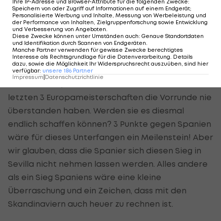
Ihre IP-Adresse und Browser-Attribute für die folgenden Zwecke
:
wird verletzungsbedingt nicht am Turnier
Speichern von oder Zugriff auf Informationen auf einem Endgerät;
Personalisierte Werbung und Inhalte, Messung von Werbeleistung und
teilnehmen können. Ob es auch ohne König Zlatan
der Performance von Inhalten, Zielgruppenforschung sowie Entwicklung
geht? Dass es auch ohne Ibra gehen kann,
und Verbesserung von Angeboten
.
Diese Zwecke können unter Umständen auch
:
Genaue Standortdaten
bewiesen die Kronen bei der WM 2018 in Russland.
und Identifikation durch Scannen von Endgeräten
.
Manche Partner verwenden für gewisse Zwecke berechtigtes
Damals schied man erst im Viertelfinale gegen
Interesse als Rechtsgrundlage für die Datenverarbeitung. Details
dazu, sowie die Möglichkeit Ihr Widerspruchsrecht auszuüben, sind hier
England aus. Ein kleiner Wermutstropfen ist aber
verfügbar
:
unsere
186
Partner
Impressum
|
Datenschutzrichtlinie
der Umstand, dass die Skandinavier bei ihren
letzten 3 Europameisterschaften die Vorrunde nie
überstanden haben. Werden sie es diesmal
endlich schaffen können? 3 Punkte gegen Spanien
wäre für dieses Unterfangen ein Meilenstein! Aber
wir glauben, dass die Spanier sich diesen Sieg in
Sevilla nicht nehmen lassen werden. Alles andere
als ein Sieg Spaniens wäre eine kleine
Überraschung und ein Zeichen, dass mit den
Skandinaviern auch heuer zu rechnen ist.