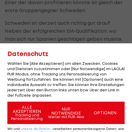
Einer der davon profitieren könnte ist gleich der
erste Gruppengegner Schweden.
Schweden ist derzeit auch richtig gut drauf.
Neben der erfolgreichen EM-Qualifikation, wo
man sich nur Spanien geschlagen geben musste,
haben die Skandinavier auch das Projekt
WM-
Datenschutz
Qualifikation
erfolgreich gestartet. Kosovo und
Georgien
konnten besiegt werden und beide
Wählen Sie [Alle Akzeptieren] um allen Zwecken, Cookies
und Diensten zuzustimmen oder [Nur Notwendige] im LAOLA1
Male konnte auch die Null gehalten werden. Die
PUR Modus, ohne Tracking uns Peronsalisierung von
Freundschaftsspiele zur Vorbereitung auf die EM
Werbung fortzufahren. Sie können mit [Optionen] auch eine
individuelle Auswahl zu treffen. Sie können Ihre Einstellungen
konnte allesamt gewonnen werden.
Estland
,
jederzeit über den Button links unten bzw. über den Link in
Finnland und auch
Armenien
wurden besiegt und
der Fußzeile anpassen.
in 270 Minuten mussten die Skandinavier nur ein
ALLE
NUR
einziges Mal den Ball aus ihrem Tor holen. Leider
AKZEPTIEREN
OPTIONEN
NOTWENDIGE
Tracking und
Weiter mit PUR-Abo
werden die Fans der Skandinavier diesmal auf
Personalisierung
eine Größe verzichten müssen.
Zlatan Ibrahimovic
Wir und
unsere
186
Partner
verarbeiten personenbezogene Daten, wie