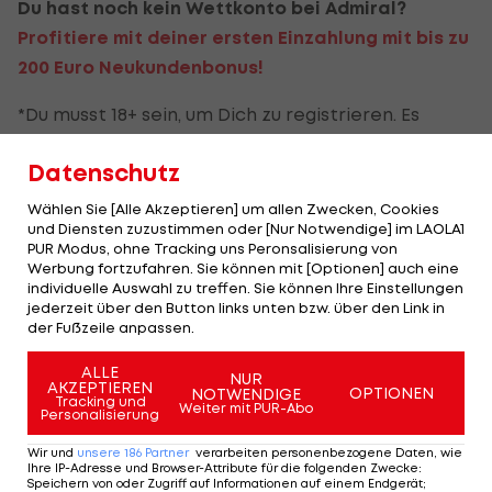
Du hast noch kein Wettkonto bei Admiral?
Profitiere mit deiner ersten Einzahlung mit bis zu
200 Euro Neukundenbonus!
*Du musst 18+ sein, um Dich zu registrieren. Es
gelten die Bonusbedingungen.
Datenschutz
Wette platzieren
Wählen Sie [Alle Akzeptieren] um allen Zwecken, Cookies
und Diensten zuzustimmen oder [Nur Notwendige] im LAOLA1
Ticket mit einer Mindestquote von 2,00 auf ein
PUR Modus, ohne Tracking uns Peronsalisierung von
Event deiner Wahl (ausgenommen Fußball) spielen.
Werbung fortzufahren. Sie können mit [Optionen] auch eine
individuelle Auswahl zu treffen. Sie können Ihre Einstellungen
jederzeit über den Button links unten bzw. über den Link in
Wettguthaben sichern
der Fußzeile anpassen.
Falls deine Wette nicht gewinnt, werden dir am
ALLE
NUR
AKZEPTIEREN
1.12. bis zu 10 Euro Promotion Bonus
OPTIONEN
NOTWENDIGE
Tracking und
Weiter mit PUR-Abo
Personalisierung
gutgeschrieben.
Wir und
unsere
186
Partner
verarbeiten personenbezogene Daten, wie
Ihre IP-Adresse und Browser-Attribute für die folgenden Zwecke
:
Speichern von oder Zugriff auf Informationen auf einem Endgerät;