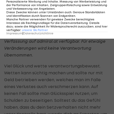
Personalisierte Werbung und Inhalte, Messung von Werbeleistung und
Hier geht es zu den Bonusbedingungen!
der Performance von Inhalten, Zielgruppenforschung sowie Entwicklung
und Verbesserung von Angeboten
.
Diese Zwecke können unter Umständen auch
:
Genaue Standortdaten
*Du musst 18+ sein, um Dich zu registrieren. Es
und Identifikation durch Scannen von Endgeräten
.
Manche Partner verwenden für gewisse Zwecke berechtigtes
gelten die Bonusbedingungen.
Interesse als Rechtsgrundlage für die Datenverarbeitung. Details
dazu, sowie die Möglichkeit Ihr Widerspruchsrecht auszuüben, sind hier
verfügbar
:
unsere
186
Partner
Impressum
|
Datenschutzrichtlinie
Alle Quoten und Angebote sind zur Zeit der
Verfassung auf admiral.at verfügbar. Für etwaige
Veränderungen wird keine Verantwortung
übernommen.
Viel Glück und wette verantwortungsbewusst.
Wetten kann süchtig machen und sollte nur mit
Geld betrieben werden, welches man im Falle
eines Verlustes auch verschmerzen kann. Auf
keinen Fall sollte man Glücksspiel nutzen, um
Schulden zu beseitigen. Solltest du das Gefühl
haben, dass du dein Setzverhalten nicht mehr
unter Kontrolle hast, wende dich an Experten, um