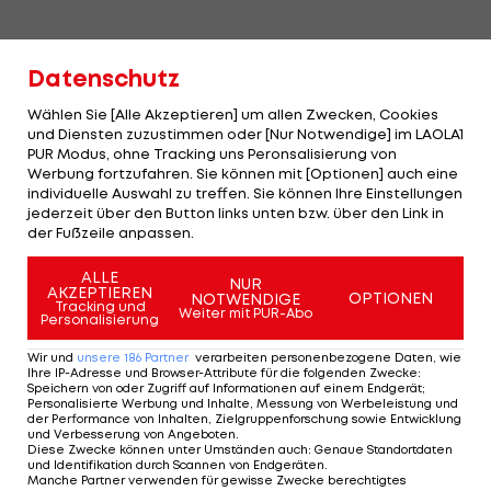
Datenschutz
Wählen Sie [Alle Akzeptieren] um allen Zwecken, Cookies
und Diensten zuzustimmen oder [Nur Notwendige] im LAOLA1
PUR Modus, ohne Tracking uns Peronsalisierung von
Werbung fortzufahren. Sie können mit [Optionen] auch eine
individuelle Auswahl zu treffen. Sie können Ihre Einstellungen
jederzeit über den Button links unten bzw. über den Link in
der Fußzeile anpassen.
ALLE
NUR
AKZEPTIEREN
OPTIONEN
NOTWENDIGE
Tracking und
Weiter mit PUR-Abo
Personalisierung
Wir und
unsere
186
Partner
verarbeiten personenbezogene Daten, wie
Ihre IP-Adresse und Browser-Attribute für die folgenden Zwecke
:
Speichern von oder Zugriff auf Informationen auf einem Endgerät;
Personalisierte Werbung und Inhalte, Messung von Werbeleistung und
der Performance von Inhalten, Zielgruppenforschung sowie Entwicklung
und Verbesserung von Angeboten
.
Diese Zwecke können unter Umständen auch
:
Genaue Standortdaten
und Identifikation durch Scannen von Endgeräten
.
Manche Partner verwenden für gewisse Zwecke berechtigtes
Thiem: