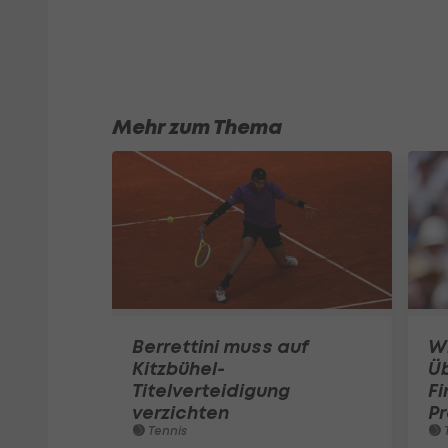
Mehr zum Thema
Berrettini muss auf
W
Kitzbühel-
Ü
Titelverteidigung
Fi
verzichten
Pr
Tennis
T