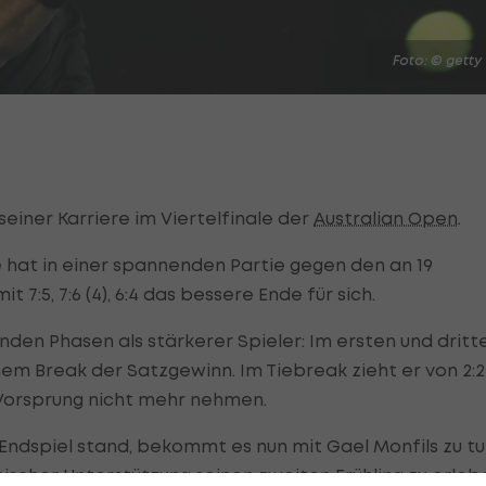
Foto: © getty
seiner Karriere im Viertelfinale der
Australian Open
.
e hat in einer spannenden Partie gegen den an 19
7:5, 7:6 (4), 6:4 das bessere Ende für sich.
enden Phasen als stärkerer Spieler: Im ersten und dritt
inem Break der Satzgewinn. Im Tiebreak zieht er von 2:2
n Vorsprung nicht mehr nehmen.
Endspiel stand, bekommt es nun mit Gael Monfils zu tu
hischer Unterstützung seinen zweiten Frühling zu erleb