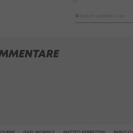
SK Sturm Graz II - FAC WIEN
Fußball - ADMIRAL 2. Liga
SV Austria Salzburg - First
Vienna FC 1894
Fußball - ADMIRAL 2. Liga
MMENTARE
FC Red Bull Salzburg - FC
Blau-Weiß Linz / Kleinmünch
Fußball - Frauen-Bundesliga
HIGHLIGHTS: SpG
Südburgenland / TSV
Hartberg überrascht die
Vienna
Fußball - Frauen-Bundesliga
First Vienna FC 1894 - SpG
Südburgenland / TSV
Hartberg
BOURNE
GAEL MONFILS
MATTEO BERRETTINI
PABLO C