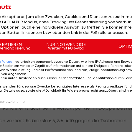
hutz
le Akzeptieren] um allen Zwecken, Cookies und Diensten zuzustimme
der vom Wiener Richard Ruckelshausen betreute Franz
 LAOLA1 PUR Modus, ohne Tracking uns Peronsalisierung von Werbung
:5, 7:6(4), 6:3. Erstmals seit 2016 steht Monfils in
[Optionen] auch eine individuelle Auswahl zu treffen. Sie können Ihre
den Button links unten bzw. über den Link in der Fußzeile anpassen.
ZEPTIEREN
NUR NOTWENDIGE
 war wirklich hart, er hat auf beiden Seiten extrem schn
OPTI
Personalisierung
Weiter mit PUR-Abo
kt hat. "Ich möchte noch weiter kommen, wir sind hier n
6
Partner
verarbeiten personenbezogene Daten, wie Ihre IP-Adresse und Browser-
e
:
Speichern von oder Zugriff auf Informationen auf einem Endgerät; Personalisi
von Werbeleistung und der Performance von Inhalten, Zielgruppenforschung sow
g von Angeboten
.
nnen unter Umständen auch
:
Genaue Standortdaten und Identifikation durch Sca
erwenden für gewisse Zwecke berechtigtes Interesse als Rechtsgrundlage für d
. Details dazu, sowie die Möglichkeit Ihr Widerspruchsrecht auszuüben, sind hie
r
alian Open
2022 endgültig zu Ende: ÖTV-Junior Jan
chutzrichtlinie
 in Runde eins auch seine Auftaktpartie im Doppelbewe
 verliert Kobierski 6:3, 3:6, 4:10 gegen die Tschechen