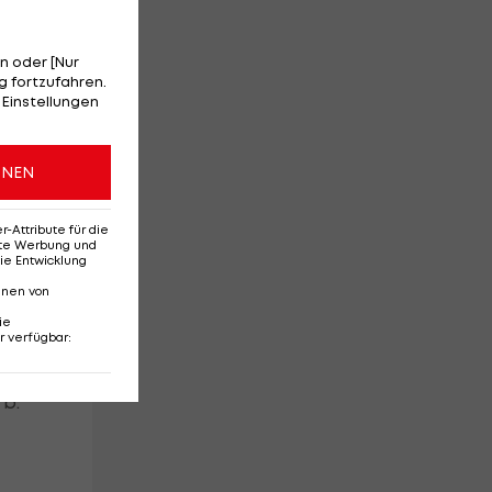
n oder [Nur
ose
 fortzufahren.
 Einstellungen
ell
ONEN
och
Attribute für die
erte Werbung und
ie Entwicklung
nnen von
ie
r verfügbar
:
rb.