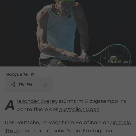
Foto: © getty
Textquelle: ©
TEILEN
A
lexander Zverev
stürmt im Eilzugstempo ins
Achtelfinale der
Australian Open
.
Der Deutsche, im Vorjahr im Halbfinale an
Dominic
Thiem
gescheitert, schießt am Freitag den