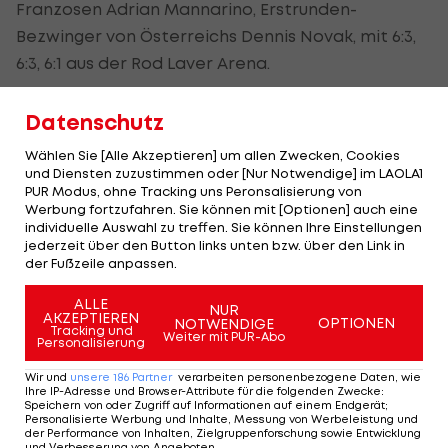
Franzosen Adrian Mannarino, Erstrunden-
Bezwinger von Österreichs Dennis Novak, mit 6:3,
6:3, 6:1 aus der Rod Laver Arena.
Gerade einmal 38 Minuten steht Grigor Dimitrov
Datenschutz
auf dem Platz: Sein Drittrunden-Gegner Pablo
Wählen Sie [Alle Akzeptieren] um allen Zwecken, Cookies
Carreno Busta muss beim Stand von 0:6, 0:1 aus der
und Diensten zuzustimmen oder [Nur Notwendige] im LAOLA1
Sicht des Spaniers aufgeben.
PUR Modus, ohne Tracking uns Peronsalisierung von
Werbung fortzufahren. Sie können mit [Optionen] auch eine
individuelle Auswahl zu treffen. Sie können Ihre Einstellungen
jederzeit über den Button links unten bzw. über den Link in
Der legendäre Durchmarsch des FC
Am Stammtisch bei
der Fußzeile anpassen.
Wacker Tirol I #Zwarakonferenz History
Christopher Knett
Zwarakonferenz
Stammtisch
ALLE
NUR
AKZEPTIEREN
OPTIONEN
NOTWENDIGE
Tracking und
Weiter mit PUR-Abo
Personalisierung
Wir und
unsere
186
Partner
verarbeiten personenbezogene Daten, wie
Ihre IP-Adresse und Browser-Attribute für die folgenden Zwecke
:
Mehr zum Thema
Speichern von oder Zugriff auf Informationen auf einem Endgerät;
Personalisierte Werbung und Inhalte, Messung von Werbeleistung und
der Performance von Inhalten, Zielgruppenforschung sowie Entwicklung
und Verbesserung von Angeboten
.