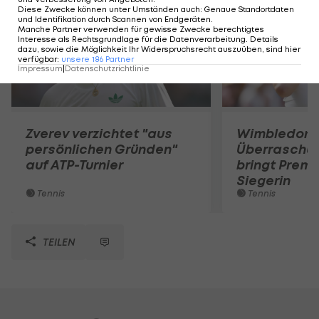
Diese Zwecke können unter Umständen auch
:
Genaue Standortdaten
und Identifikation durch Scannen von Endgeräten
.
Manche Partner verwenden für gewisse Zwecke berechtigtes
Interesse als Rechtsgrundlage für die Datenverarbeitung. Details
dazu, sowie die Möglichkeit Ihr Widerspruchsrecht auszuüben, sind hier
verfügbar
:
unsere
186
Partner
Impressum
|
Datenschutzrichtlinie
Zverev verzichtet "aus
Wimbledon:
persönlichen Gründen"
Überraschun
auf ATP-Turnier
bringt Premi
Siegerin
Tennis
Tennis
TEILEN