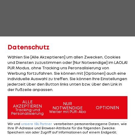
Im Kampf um den Einzug ins Endspiel trifft Thiem
Datenschutz
heute (ab 21 Uhr) auf den als Nummer 5 gereihten
Wählen Sie [Alle Akzeptieren] um allen Zwecken, Cookies
Spanier Albert Ramos-Vinolas.
und Diensten zuzustimmen oder [Nur Notwendige] im LAOLA1
PUR Modus, ohne Tracking uns Peronsalisierung von
Im bislang einzige Duell gegen die Nummer 25 der
Werbung fortzufahren. Sie können mit [Optionen] auch eine
ATP
individuelle Auswahl zu treffen. Sie können Ihre Einstellungen
-Rangliste unterlag Thiem 2016 dem Spanier im
jederzeit über den Button links unten bzw. über den Link in
Chengdu-Viertelfinale (China) auf Hartplatz mit 1:6
der Fußzeile anpassen.
und 4:6. In Rio hält der 23-Jährige aktuell bei über
ALLE
77.000 Dollar Preisgeld und kann mit einem
NUR
AKZEPTIEREN
OPTIONEN
NOTWENDIGE
Tracking und
weiteren Erfolg bei dem mit 1,46 Mio. Dollar
Weiter mit PUR-Abo
Personalisierung
dotierten Event sein Salär verdoppeln.
Wir und
unsere
186
Partner
verarbeiten personenbezogene Daten, wie
Ihre IP-Adresse und Browser-Attribute für die folgenden Zwecke
:
Im 2. Halbfinale trifft Pablo Carrena Busta (ESP-4)
Speichern von oder Zugriff auf Informationen auf einem Endgerät;