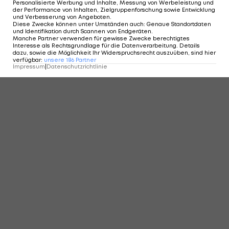
Personalisierte Werbung und Inhalte, Messung von Werbeleistung und
auf den norwegischen Wildcard-Spieler Casper
der Performance von Inhalten, Zielgruppenforschung sowie Entwicklung
und Verbesserung von Angeboten
.
Ruud. Der 18-jährige Norsker (
ATP
-Nr. 208) sorgte
Diese Zwecke können unter Umständen auch
:
Genaue Standortdaten
und Identifikation durch Scannen von Endgeräten
.
zum Auftakt in Rio für den ersten norwegischen
Manche Partner verwenden für gewisse Zwecke berechtigtes
Interesse als Rechtsgrundlage für die Datenverarbeitung. Details
Sieg in einem ATP-Hauptbewerb seit 2004 (!).
dazu, sowie die Möglichkeit Ihr Widerspruchsrecht auszuüben, sind hier
verfügbar
:
unsere
186
Partner
Impressum
|
Datenschutzrichtlinie