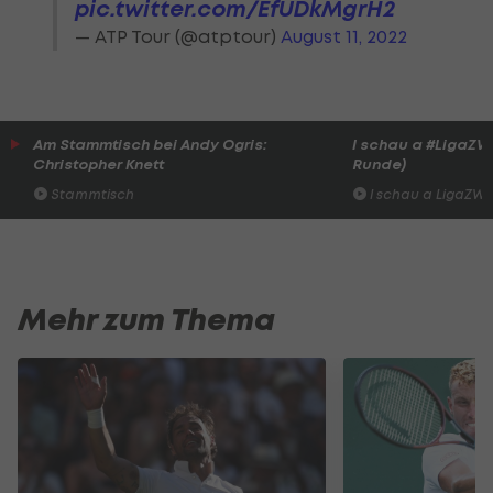
pic.twitter.com/EfUDkMgrH2
— ATP Tour (@atptour)
August 11, 2022
Am Stammtisch bei Andy Ogris:
I schau a #LigaZWA 
Christopher Knett
Runde)
Stammtisch
I schau a LigaZWA
Mehr zum Thema