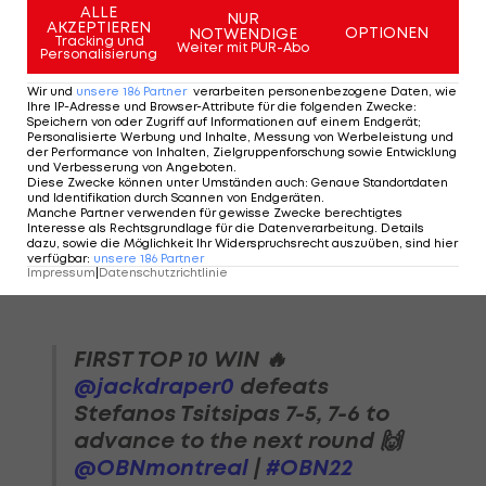
ALLE
NUR
Norweger trifft auf den Kitzbühel-Champion
AKZEPTIEREN
OPTIONEN
NOTWENDIGE
Tracking und
Roberto Bautista-Agut.
Weiter mit PUR-Abo
Personalisierung
Wir und
unsere
186
Partner
verarbeiten personenbezogene Daten, wie
Lokalmatador Felix Auger-Aliassime steht auch
Ihre IP-Adresse und Browser-Attribute für die folgenden Zwecke
:
Speichern von oder Zugriff auf Informationen auf einem Endgerät;
unter den besten 16 des Turniers. Der Kanadier
Personalisierte Werbung und Inhalte, Messung von Werbeleistung und
gewinnt gegen den Japaner Yoshihito Nishioka
der Performance von Inhalten, Zielgruppenforschung sowie Entwicklung
und Verbesserung von Angeboten
.
mit 7:6(6) und 6:4 und bekommt es nun mit
Diese Zwecke können unter Umständen auch
:
Genaue Standortdaten
und Identifikation durch Scannen von Endgeräten
.
Wimbledon
-Halbfinalist Cameron Norrie zu tun.
Manche Partner verwenden für gewisse Zwecke berechtigtes
Interesse als Rechtsgrundlage für die Datenverarbeitung. Details
dazu, sowie die Möglichkeit Ihr Widerspruchsrecht auszuüben, sind hier
Hier das VIDEO zum Matchball von Draper:
verfügbar
:
unsere
186
Partner
Impressum
|
Datenschutzrichtlinie
FIRST TOP 10 WIN 🔥
@jackdraper0
defeats
Stefanos Tsitsipas 7-5, 7-6 to
advance to the next round 🙌
@OBNmontreal
|
#OBN22