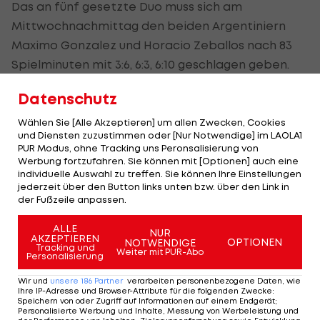
Das an fünf gesetzte Duo muss sich am
Mittwochnachmittag den beiden Argentiniern
Maximo Gonzalez und Horacio Zeballos nach 83
Spielminuten mit 3:6, 6:3, 6:10 geschlagen geben.
Damit sind aus österreichischer Sicht nur mehr
Datenschutz
Dominic Thiem
und Jürgen Melzer im
Wählen Sie [Alle Akzeptieren] um allen Zwecken, Cookies
Doppelbewerb mit dabei. Das Wild-Card-Duo
und Diensten zuzustimmen oder [Nur Notwendige] im LAOLA1
PUR Modus, ohne Tracking uns Peronsalisierung von
spielt in Runde zwei gegen die an zwei gesetzten
Werbung fortzufahren. Sie können mit [Optionen] auch eine
Lukasz Kubot/Marcelo Melo (POL/BRA).
individuelle Auswahl zu treffen. Sie können Ihre Einstellungen
jederzeit über den Button links unten bzw. über den Link in
der Fußzeile anpassen.
HIGHLIGHTS: LASK - SK Sturm Graz
FC Blau-Weiß Linz 
ALLE
NUR
Fußball - Frauen-Bundesliga
Fußball - ADMIRAL 
AKZEPTIEREN
OPTIONEN
NOTWENDIGE
Tracking und
Weiter mit PUR-Abo
Personalisierung
Wir und
unsere
186
Partner
verarbeiten personenbezogene Daten, wie
Ihre IP-Adresse und Browser-Attribute für die folgenden Zwecke
:
Speichern von oder Zugriff auf Informationen auf einem Endgerät;
Personalisierte Werbung und Inhalte, Messung von Werbeleistung und