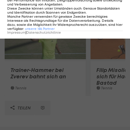
der Performance von Inhalten, Zielgruppenforschung sowie Entwicklung
Mehr zum Thema
und Verbesserung von Angeboten
.
Diese Zwecke können unter Umständen auch
:
Genaue Standortdaten
und Identifikation durch Scannen von Endgeräten
.
Manche Partner verwenden für gewisse Zwecke berechtigtes
Interesse als Rechtsgrundlage für die Datenverarbeitung. Details
dazu, sowie die Möglichkeit Ihr Widerspruchsrecht auszuüben, sind hier
verfügbar
:
unsere
186
Partner
Impressum
|
Datenschutzrichtlinie
Trainer-Hammer bei
Filip Misolic 
Zverev bahnt sich an
sich für Haup
Bastad
Tennis
Tennis
TEILEN