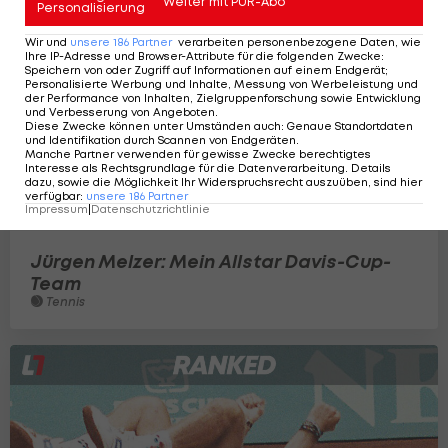
Weiter mit PUR-Abo
Personalisierung
Wir und
unsere
186
Partner
verarbeiten personenbezogene Daten, wie
Ihre IP-Adresse und Browser-Attribute für die folgenden Zwecke
:
Speichern von oder Zugriff auf Informationen auf einem Endgerät;
Personalisierte Werbung und Inhalte, Messung von Werbeleistung und
der Performance von Inhalten, Zielgruppenforschung sowie Entwicklung
und Verbesserung von Angeboten
.
Diese Zwecke können unter Umständen auch
:
Genaue Standortdaten
und Identifikation durch Scannen von Endgeräten
.
Manche Partner verwenden für gewisse Zwecke berechtigtes
Interesse als Rechtsgrundlage für die Datenverarbeitung. Details
dazu, sowie die Möglichkeit Ihr Widerspruchsrecht auszuüben, sind hier
verfügbar
:
unsere
186
Partner
Impressum
|
Datenschutzrichtlinie
Jürgen Melzer: Mein Allstar Davis-Cup-
Team
Tennis