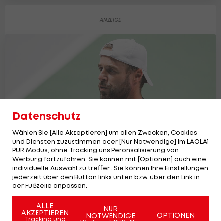
Datenschutz
Wählen Sie [Alle Akzeptieren] um allen Zwecken, Cookies
und Diensten zuzustimmen oder [Nur Notwendige] im LAOLA1
PUR Modus, ohne Tracking uns Peronsalisierung von
Werbung fortzufahren. Sie können mit [Optionen] auch eine
individuelle Auswahl zu treffen. Sie können Ihre Einstellungen
Oliver Marach ist zurück auf der ATP-
jederzeit über den Button links unten bzw. über den Link in
Tour
der Fußzeile anpassen.
Tennis - ATP
ALLE
NUR
AKZEPTIEREN
OPTIONEN
NOTWENDIGE
Tracking und