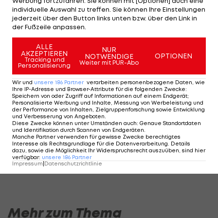
Werbung fortzufahren. Sie können mit [Optionen] auch eine
eines unabhängigen Expertengremiums vorlegt.
individuelle Auswahl zu treffen. Sie können Ihre Einstellungen
jederzeit über den Button links unten bzw. über den Link in
Zudem müsste er vorher in Melbourne eine
der Fußzeile anpassen.
längere Quarantäne absitzen.
ALLE
NUR
Zuletzt hatte sein Vater Srdjan im serbischen
AKZEPTIEREN
OPTIONEN
NOTWENDIGE
Tracking und
Weiter mit PUR-Abo
Personalisierung
Fernsehen von "Erpressung" durch die
Veranstalter gesprochen und erklärt, sein Sohn
Wir und
unsere
186
Partner
verarbeiten personenbezogene Daten, wie
Ihre IP-Adresse und Browser-Attribute für die folgenden Zwecke
:
werde "wahrscheinlich nicht" nach Australian
Speichern von oder Zugriff auf Informationen auf einem Endgerät;
Personalisierte Werbung und Inhalte, Messung von Werbeleistung und
reisen.
der Performance von Inhalten, Zielgruppenforschung sowie Entwicklung
und Verbesserung von Angeboten
.
Diese Zwecke können unter Umständen auch
:
Genaue Standortdaten
und Identifikation durch Scannen von Endgeräten
.
Am Stammtisch bei Andy Ogris:
I schau a #LigaZWA 
Manche Partner verwenden für gewisse Zwecke berechtigtes
Interesse als Rechtsgrundlage für die Datenverarbeitung. Details
Christopher Knett
Runde)
dazu, sowie die Möglichkeit Ihr Widerspruchsrecht auszuüben, sind hier
verfügbar
:
unsere
186
Partner
Stammtisch
I schau a LigaZWA
Impressum
|
Datenschutzrichtlinie
Mehr zum Thema