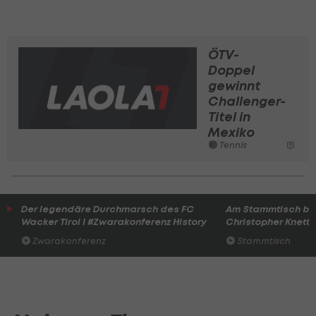
ÖTV-
Doppel
gewinnt
Challenger-
Titel in
Mexiko
Tennis
Der legendäre Durchmarsch des FC
Am Stammtisch bei
Wacker Tirol I #Zwarakonferenz History
Christopher Knett
Zwarakonferenz
Stammtisch