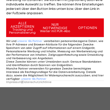
individuelle Auswahl zu treffen. Sie können Ihre Einstellungen
jederzeit über den Button links unten bzw. über den Link in
der Fußzeile anpassen.
ALLE
NUR
AKZEPTIEREN
OPTIONEN
NOTWENDIGE
Tracking und
Weiter mit PUR-Abo
Personalisierung
Wir und
unsere
186
Partner
verarbeiten personenbezogene Daten, wie
Ihre IP-Adresse und Browser-Attribute für die folgenden Zwecke
:
Speichern von oder Zugriff auf Informationen auf einem Endgerät;
Personalisierte Werbung und Inhalte, Messung von Werbeleistung und
der Performance von Inhalten, Zielgruppenforschung sowie Entwicklung
und Verbesserung von Angeboten
.
Diese Zwecke können unter Umständen auch
:
Genaue Standortdaten
und Identifikation durch Scannen von Endgeräten
.
Manche Partner verwenden für gewisse Zwecke berechtigtes
Interesse als Rechtsgrundlage für die Datenverarbeitung. Details
dazu, sowie die Möglichkeit Ihr Widerspruchsrecht auszuüben, sind hier
verfügbar
:
unsere
186
Partner
Impressum
|
Datenschutzrichtlinie