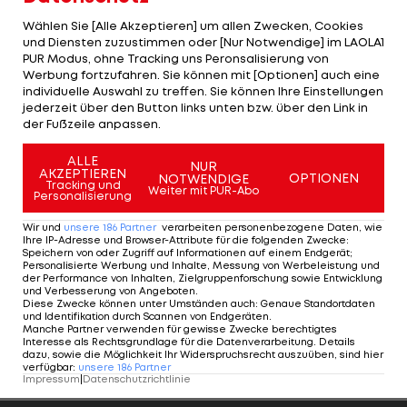
Termin für WM-Start soll halten
Wählen Sie [Alle Akzeptieren] um allen Zwecken, Cookies
und Diensten zuzustimmen oder [Nur Notwendige] im LAOLA1
Der Start der Frankreich-Rundfahrt ist für den 27.
PUR Modus, ohne Tracking uns Peronsalisierung von
Werbung fortzufahren. Sie können mit [Optionen] auch eine
Juni in Nizza angesetzt und wird angesichts der
individuelle Auswahl zu treffen. Sie können Ihre Einstellungen
Ausbreitung des Coronavirus immer
jederzeit über den Button links unten bzw. über den Link in
der Fußzeile anpassen.
unwahrscheinlicher. Die Tour-Organisatoren
wollen laut Di Rocco mit einer Entscheidung bis
ALLE
NUR
AKZEPTIEREN
OPTIONEN
zum 15. Mai warten. Auch eine Austragung ohne
NOTWENDIGE
Tracking und
Weiter mit PUR-Abo
Personalisierung
Zuschauer gilt als eine Variante.
Wir und
unsere
186
Partner
verarbeiten personenbezogene Daten, wie
Ihre IP-Adresse und Browser-Attribute für die folgenden Zwecke
:
Ziel bei den Terminplanungen ist es, die drei
Speichern von oder Zugriff auf Informationen auf einem Endgerät;
großen Rundfahrten (Tour, Giro d'Italia und Vuelta)
Personalisierte Werbung und Inhalte, Messung von Werbeleistung und
der Performance von Inhalten, Zielgruppenforschung sowie Entwicklung
sowie die großen Ein-Tages-Klassiker wie Paris-
und Verbesserung von Angeboten
.
Diese Zwecke können unter Umständen auch
:
Genaue Standortdaten
Roubaix durchzuführen. Der Weltverband betonte
und Identifikation durch Scannen von Endgeräten
.
Manche Partner verwenden für gewisse Zwecke berechtigtes
indes, am WM-Beginn ab dem 20. September in
Interesse als Rechtsgrundlage für die Datenverarbeitung. Details
dazu, sowie die Möglichkeit Ihr Widerspruchsrecht auszuüben, sind hier
der Schweiz festhalten zu wollen.
verfügbar
:
unsere
186
Partner
Impressum
|
Datenschutzrichtlinie