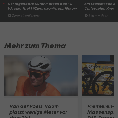
Der legendäre Durchmarsch des FC
Am Stammtisch bei
Wacker Tirol I #Zwarakonferenz History
Christopher Knett
Zwarakonferenz
Stammtisch
Mehr zum Thema
Van der Poels Traum
Premieren-E
platzt wenige Meter vor
Massensprin
dem Ziel
TdF-Etappe