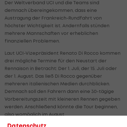
Der Weltverband UCI und die Teams sind
demnach übereingekommen, dass eine
Austragung der Frankreich-Rundfahrt von
höchster Wichtigkeit ist. Andernfalls stünden
mehrere Mannschaften vor erheblichen
finanziellen Problemen.
Laut UCI-Vizepräsident Renato Di Rocco kommen
drei mögliche Termine für den Neustart der
Rennaison in Betracht: Der 1. Juli, der 15. Juli oder
der 1. August. Das ließ Di Rocco gegenüber
mehreren italienischen Medien durchblicken.
Demnach soll den Fahrern dann eine 30-tägige
Vorbereitungszeit mit kleineren Rennen gegeben
werden. Anschließend könnte die Tour beginnen,
also womöglich im August.
Datenschutz