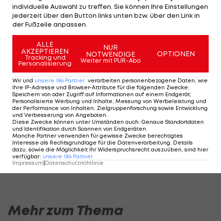
individuelle Auswahl zu treffen. Sie können Ihre Einstellungen
Sieger auf der Bahn und dreifache Weltmeister in
jederzeit über den Button links unten bzw. über den Link in
der Fußzeile anpassen.
der Einzelverfolgung 2020 vier Etappen-Siege und
2021 zwei Etappen-Erfolge.
ALLE
NUR
AKZEPTIEREN
OPTIONEN
NOTWENDIGE
Tracking und
Olympia - Tag 12 im LIVE-Ticker >>>
Weiter mit PUR-Abo
Personalisierung
Der Medaillenspiegel >>>
Wir und
unsere
186
Partner
verarbeiten personenbezogene Daten, wie
Ihre IP-Adresse und Browser-Attribute für die folgenden Zwecke
:
Speichern von oder Zugriff auf Informationen auf einem Endgerät;
Tag 12 - Alle Medaillen >>>
Personalisierte Werbung und Inhalte, Messung von Werbeleistung und
der Performance von Inhalten, Zielgruppenforschung sowie Entwicklung
und Verbesserung von Angeboten
.
Diese Zwecke können unter Umständen auch
:
Genaue Standortdaten
und Identifikation durch Scannen von Endgeräten
.
Der legendäre Durchmarsch des FC
Am Stammtisch bei
Manche Partner verwenden für gewisse Zwecke berechtigtes
Wacker Tirol I #Zwarakonferenz History
Christopher Knett
Interesse als Rechtsgrundlage für die Datenverarbeitung. Details
dazu, sowie die Möglichkeit Ihr Widerspruchsrecht auszuüben, sind hier
Zwarakonferenz
Stammtisch
verfügbar
:
unsere
186
Partner
Impressum
|
Datenschutzrichtlinie
Mehr zum Thema