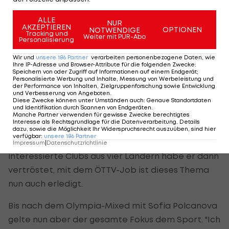
stolz, dass sie an mich gedacht haben."
ALLE
NUR
AKZEPTIEREN
OPTIONEN
NOTWENDIGE
Fegerl habe das natürlich auch mit seiner Familie
Tracking und
Weiter mit PUR-Abo
Personalisierung
besprochen. Nun werde er mehr bei seinen
Wir und
unsere
186
Partner
verarbeiten personenbezogene Daten, wie
Kindern und seiner Frau Li Qiangbing sein - für
Ihre IP-Adresse und Browser-Attribute für die folgenden Zwecke
:
Österreich bei den Spielen 2008, 2012 und 2016 an
Speichern von oder Zugriff auf Informationen auf einem Endgerät;
Personalisierte Werbung und Inhalte, Messung von Werbeleistung und
der Platte - als zuletzt während seines
der Performance von Inhalten, Zielgruppenforschung sowie Entwicklung
und Verbesserung von Angeboten
.
Engagements in der deutschen Bundesliga. Da
Diese Zwecke können unter Umständen auch
:
Genaue Standortdaten
und Identifikation durch Scannen von Endgeräten
.
hatte er im Jänner wegen einer
Manche Partner verwenden für gewisse Zwecke berechtigtes
Interesse als Rechtsgrundlage für die Datenverarbeitung. Details
Handgelenksblessur den Vertrag bei
dazu, sowie die Möglichkeit Ihr Widerspruchsrecht auszuüben, sind hier
verfügbar
:
unsere
186
Partner
Bergneustadt nicht verlängert. Gesamt acht
Impressum
|
Datenschutzrichtlinie
interessierte Clubs aus vier Ländern habe er dann
vertröstet, mit dem ÖTTV-Job ist dieses Thema
nun auch erledigt.
Bis nach dem Olympia-Mixed mit Sofia Polcanova
gelte nun aber der gesamte Fokus dem Sport. "Ich