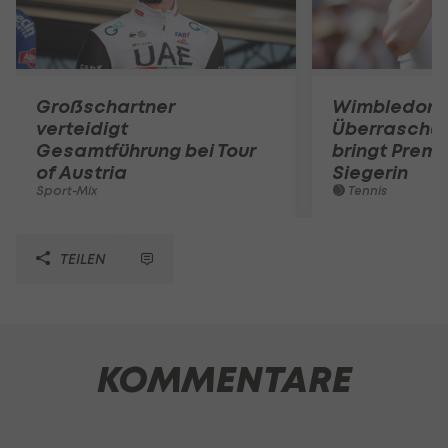
Großschartner
Wimbledon:
verteidigt
Überraschun
Gesamtführung bei Tour
bringt Premi
of Austria
Siegerin
Sport-Mix
Tennis
TEILEN
KOMMENTARE