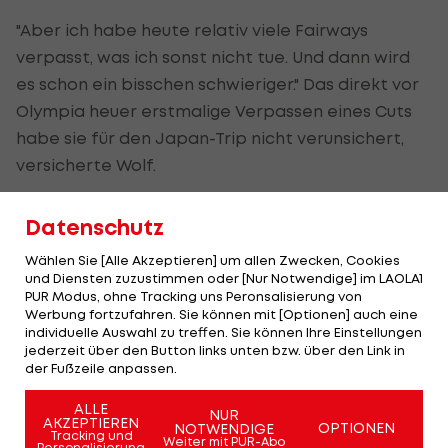
"Aber ich habe heute relativ viele Fairways
verpasst, was ich sonst nicht tue. Und dann wird
es schon ein bisschen schwieriger." Das direkt vor
Olympia heuer erstmalige Verpassen eines Cuts
habe sie für den Japan-Trip nicht verunsichert,
versicherte Wolf.
Nach dem Turnier wird es für sie zu den Scottish
Datenschutz
Open gehen und unmittelbar danach zum Major
British Open. Ob sie gleich darauf zu zwei
Wählen Sie [Alle Akzeptieren] um allen Zwecken, Cookies
und Diensten zuzustimmen oder [Nur Notwendige] im LAOLA1
kleineren Turnieren nach Schweden reisen werde,
PUR Modus, ohne Tracking uns Peronsalisierung von
sei offen. In Paris 2024 möchte Wolf jedenfalls zum
Werbung fortzufahren. Sie können mit [Optionen] auch eine
individuelle Auswahl zu treffen. Sie können Ihre Einstellungen
dritten Mal bei Olympischen Spielen dabei sein.
jederzeit über den Button links unten bzw. über den Link in
der Fußzeile anpassen.
"Ich hoffe, dass wir dann zu zweit sein werden."
ALLE
Sarah Schober hätte diesmal kurzfristig
NUR
AKZEPTIEREN
OPTIONEN
NOTWENDIGE
Tracking und
nachrücken können, entschied sich aber dagegen.
Weiter mit PUR-Abo
Personalisierung