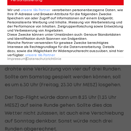
Wolf: "Ich hoffe, dass die Emma (Spitz, Anm.) bis
Wir und
unsere
186
Partner
verarbeiten personenbezogene Daten, wie
dahin Pro sein wird."
Ihre IP-Adresse und Browser-Attribute für die folgenden Zwecke
:
Speichern von oder Zugriff auf Informationen auf einem Endgerät;
Personalisierte Werbung und Inhalte, Messung von Werbeleistung und
der Performance von Inhalten, Zielgruppenforschung sowie Entwicklung
Wetter sorgt für Unsicherheit
und Verbesserung von Angeboten
.
Diese Zwecke können unter Umständen auch
:
Genaue Standortdaten
und Identifikation durch Scannen von Endgeräten
.
Manche Partner verwenden für gewisse Zwecke berechtigtes
Laut Internationalem Verband (IGF) war es
Interesse als Rechtsgrundlage für die Datenverarbeitung. Details
dazu, sowie die Möglichkeit Ihr Widerspruchsrecht auszuüben, sind hier
vorerst weiter unklar, wie das Turnier zu Ende
verfügbar
:
unsere
186
Partner
Impressum
|
Datenschutzrichtlinie
gespielt wird. Wegen eines möglichen Unwetters
drohte eine Verkürzung von vier auf drei Runden.
Sollte am Samstag gespielt werden können, soll
es um 6.30 Uhr (Freitag, 23.30 Uhr MESZ) losgehen.
Der Top-Flight würde dann um 8.23 Uhr (1.23 Uhr
MESZ) auf seine Runde gehen. Sollte dies das
Wetter nicht zulassen, ist auch eine Verschiebung
auf Sonntag denkbar. Sonst würde nach drei
Runden abgerechnet.