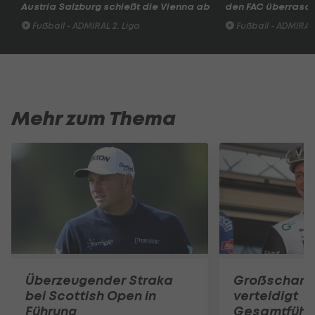
Austria Salzburg schießt die Vienna ab
den FAC überrasc
Fußball - ADMIRAL 2. Liga
Fußball - ADMIRAL 
Mehr zum Thema
Überzeugender Straka
Großschart
bei Scottish Open in
verteidigt
Führung
Gesamtführu